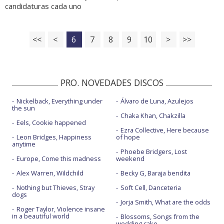
candidaturas cada uno
<<
<
6
7
8
9
10
>
>>
PRO. NOVEDADES DISCOS
Nickelback, Everything under
Álvaro de Luna, Azulejos
the sun
Chaka Khan, Chakzilla
Eels, Cookie happened
Ezra Collective, Here because
Leon Bridges, Happiness
of hope
anytime
Phoebe Bridgers, Lost
Europe, Come this madness
weekend
Alex Warren, Wildchild
Becky G, Baraja bendita
Nothing but Thieves, Stray
Soft Cell, Danceteria
dogs
Jorja Smith, What are the odds
Roger Taylor, Violence insane
in a beautiful world
Blossoms, Songs from the
wedding cake