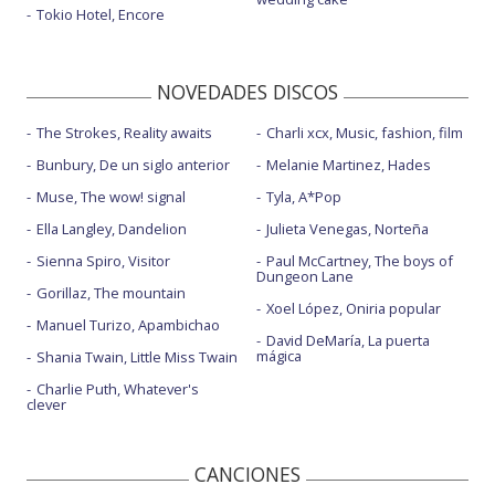
Tokio Hotel, Encore
NOVEDADES DISCOS
The Strokes, Reality awaits
Charli xcx, Music, fashion, film
Bunbury, De un siglo anterior
Melanie Martinez, Hades
Muse, The wow! signal
Tyla, A*Pop
Ella Langley, Dandelion
Julieta Venegas, Norteña
Sienna Spiro, Visitor
Paul McCartney, The boys of
Dungeon Lane
Gorillaz, The mountain
Xoel López, Oniria popular
Manuel Turizo, Apambichao
David DeMaría, La puerta
mágica
Shania Twain, Little Miss Twain
Charlie Puth, Whatever's
clever
CANCIONES