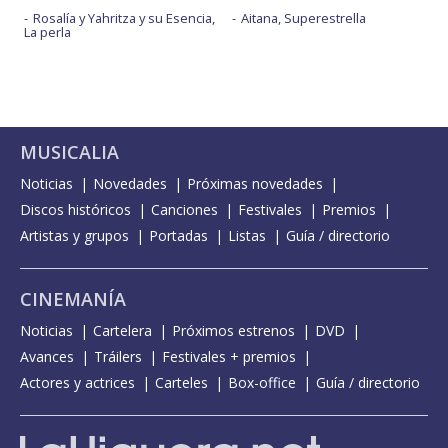
Rosalía y Yahritza y su Esencia,
Aitana, Superestrella
La perla
MUSICALIA
Noticias
Novedades
Próximas novedades
Discos históricos
Canciones
Festivales
Premios
Artistas y grupos
Portadas
Listas
Guía / directorio
CINEMANÍA
Noticias
Cartelera
Próximos estrenos
DVD
Avances
Tráilers
Festivales + premios
Actores y actrices
Carteles
Box-office
Guía / directorio