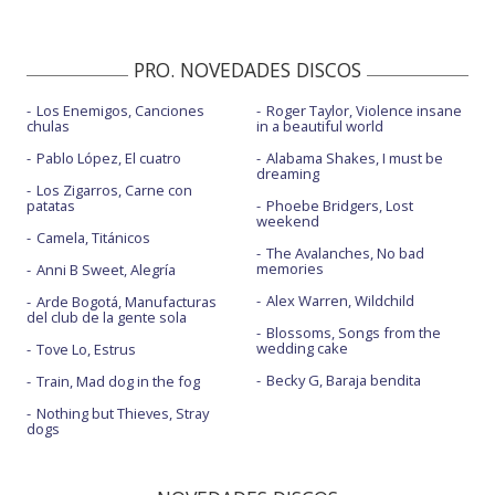
PRO. NOVEDADES DISCOS
Los Enemigos, Canciones
Roger Taylor, Violence insane
chulas
in a beautiful world
Pablo López, El cuatro
Alabama Shakes, I must be
dreaming
Los Zigarros, Carne con
patatas
Phoebe Bridgers, Lost
weekend
Camela, Titánicos
The Avalanches, No bad
memories
Anni B Sweet, Alegría
Alex Warren, Wildchild
Arde Bogotá, Manufacturas
del club de la gente sola
Blossoms, Songs from the
wedding cake
Tove Lo, Estrus
Becky G, Baraja bendita
Train, Mad dog in the fog
Nothing but Thieves, Stray
dogs