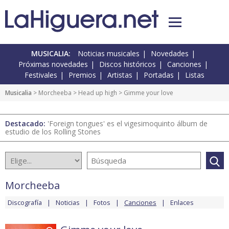
MUSICALIA:
Noticias musicales
Novedades
Próximas novedades
Discos históricos
Canciones
Festivales
Premios
Artistas
Portadas
Listas
Musicalia
>
Morcheeba
>
Head up high
> Gimme your love
Destacado:
'Foreign tongues' es el vigesimoquinto álbum de
estudio de los Rolling Stones
Morcheeba
Discografía
Noticias
Fotos
Canciones
Enlaces