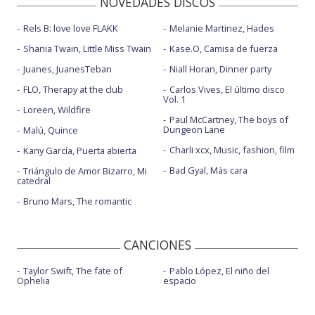
NOVEDADES DISCOS
Rels B: love love FLAKK
Melanie Martinez, Hades
Shania Twain, Little Miss Twain
Kase.O, Camisa de fuerza
Juanes, JuanesTeban
Niall Horan, Dinner party
FLO, Therapy at the club
Carlos Vives, El último disco
Vol. 1
Loreen, Wildfire
Paul McCartney, The boys of
Dungeon Lane
Malú, Quince
Charli xcx, Music, fashion, film
Kany García, Puerta abierta
Bad Gyal, Más cara
Triángulo de Amor Bizarro, Mi
catedral
Bruno Mars, The romantic
CANCIONES
Taylor Swift, The fate of
Pablo López, El niño del
Ophelia
espacio