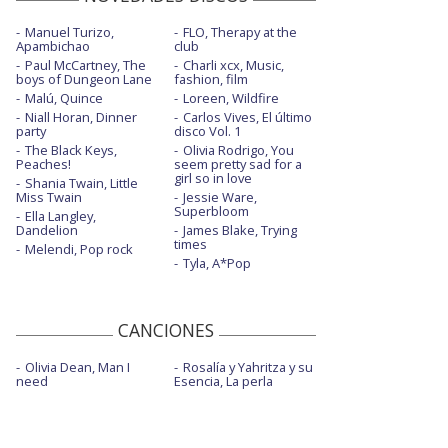
Manuel Turizo,
FLO, Therapy at the
Apambichao
club
Paul McCartney, The
Charli xcx, Music,
boys of Dungeon Lane
fashion, film
Malú, Quince
Loreen, Wildfire
Niall Horan, Dinner
Carlos Vives, El último
party
disco Vol. 1
The Black Keys,
Olivia Rodrigo, You
Peaches!
seem pretty sad for a
girl so in love
Shania Twain, Little
Miss Twain
Jessie Ware,
Superbloom
Ella Langley,
Dandelion
James Blake, Trying
times
Melendi, Pop rock
Tyla, A*Pop
CANCIONES
Olivia Dean, Man I
Rosalía y Yahritza y su
need
Esencia, La perla