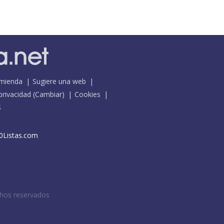
mienda
Sugiere una web
 privacidad
(
Cambiar
)
Cookies
S
0Listas.com
chos reservados