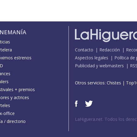
INEMANÍA
icias
telera
Contacto
Redacción
Reco
óximos estrenos
Aspectos legales
Política de
D
Publicidad y webmasters
RS
ances
ilers
Otros servicios:
Chistes
|
Top1
stivales + premios
ores y actrices
teles
x-office
LaHiguera.net. Todos los dere
a / directorio