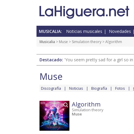
MUSICALIA:
Noticias musicales
Novedades
Musicalia
>
Muse
>
Simulation theory
> Algorithm
Destacado:
'You seem pretty sad for a girl so in
Muse
Discografía
Noticias
Biografía
Fotos
Algorithm
Simulation theory
Muse