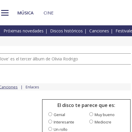
MÚSICA
CINE
Próximas novedades
Discos históricos
Canciones
Festival
 love' es el tercer álbum de Olivia Rodrigo
Canciones
Enlaces
El disco te parece que es:
Genial
Muy bueno
Interesante
Mediocre
Un rollo