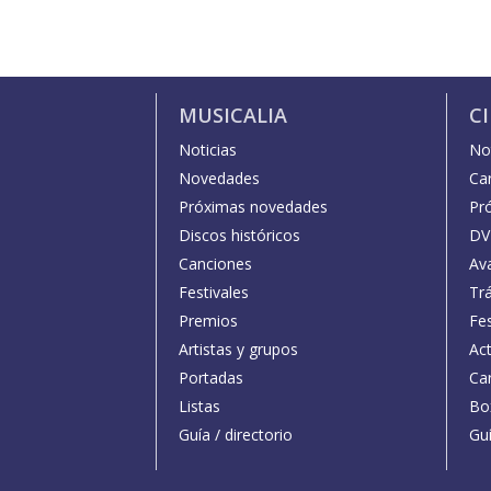
MUSICALIA
C
Noticias
Not
Novedades
Car
Próximas novedades
Pr
Discos históricos
DV
Canciones
Av
Festivales
Trá
Premios
Fe
Artistas y grupos
Act
Portadas
Car
Listas
Bo
Guía / directorio
Guí