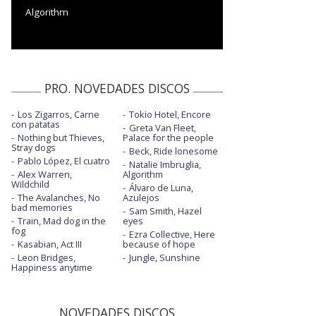
Algorithm
PRO. NOVEDADES DISCOS
Los Zigarros, Carne
Tokio Hotel, Encore
con patatas
Greta Van Fleet,
Nothing but Thieves,
Palace for the people
Stray dogs
Beck, Ride lonesome
Pablo López, El cuatro
Natalie Imbruglia,
Alex Warren,
Algorithm
Wildchild
Álvaro de Luna,
The Avalanches, No
Azulejos
bad memories
Sam Smith, Hazel
Train, Mad dog in the
eyes
fog
Ezra Collective, Here
Kasabian, Act III
because of hope
Leon Bridges,
Jungle, Sunshine
Happiness anytime
NOVEDADES DISCOS