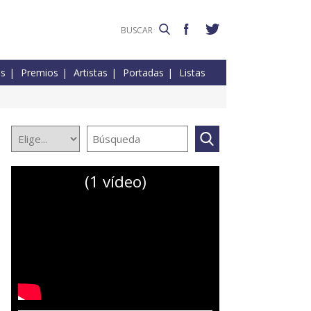
es
Premios
Artistas
Portadas
Listas
(1 vídeo)