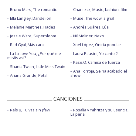
Bruno Mars, The romantic
Charli xcx, Music, fashion, film
Ella Langley, Dandelion
Muse, The wow! signal
Melanie Martinez, Hades
Andrés Suárez, Lúa
Jessie Ware, Superbloom
Nil Moliner, Nexo
Bad Gyal, Más cara
Xoel López, Oniria popular
La La Love You, ¿Por qué me
Laura Pausini, Yo canto 2
miráis así?
Kase.O, Camisa de fuerza
Shania Twain, Little Miss Twain
Ana Torroja, Se ha acabado el
Ariana Grande, Petal
show
CANCIONES
Rels B, Tu vas sin (fav)
Rosalía y Yahritza y su Esencia,
La perla