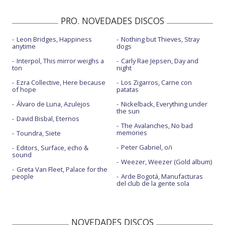
PRO. NOVEDADES DISCOS
Leon Bridges, Happiness
Nothing but Thieves, Stray
anytime
dogs
Interpol, This mirror weighs a
Carly Rae Jepsen, Day and
ton
night
Ezra Collective, Here because
Los Zigarros, Carne con
of hope
patatas
Álvaro de Luna, Azulejos
Nickelback, Everything under
the sun
David Bisbal, Eternos
The Avalanches, No bad
memories
Toundra, Siete
Peter Gabriel, o/i
Editors, Surface, echo &
sound
Weezer, Weezer (Gold album)
Greta Van Fleet, Palace for the
people
Arde Bogotá, Manufacturas
del club de la gente sola
NOVEDADES DISCOS