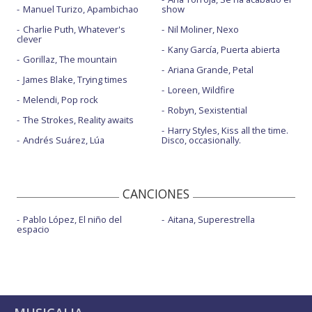
Manuel Turizo, Apambichao
show
Charlie Puth, Whatever's
Nil Moliner, Nexo
clever
Kany García, Puerta abierta
Gorillaz, The mountain
Ariana Grande, Petal
James Blake, Trying times
Loreen, Wildfire
Melendi, Pop rock
Robyn, Sexistential
The Strokes, Reality awaits
Harry Styles, Kiss all the time.
Andrés Suárez, Lúa
Disco, occasionally.
CANCIONES
Pablo López, El niño del
Aitana, Superestrella
espacio