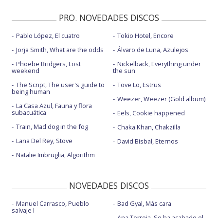
PRO. NOVEDADES DISCOS
Pablo López, El cuatro
Tokio Hotel, Encore
Jorja Smith, What are the odds
Álvaro de Luna, Azulejos
Phoebe Bridgers, Lost
Nickelback, Everything under
weekend
the sun
The Script, The user's guide to
Tove Lo, Estrus
being human
Weezer, Weezer (Gold album)
La Casa Azul, Fauna y flora
subacuática
Eels, Cookie happened
Train, Mad dog in the fog
Chaka Khan, Chakzilla
Lana Del Rey, Stove
David Bisbal, Eternos
Natalie Imbruglia, Algorithm
NOVEDADES DISCOS
Manuel Carrasco, Pueblo
Bad Gyal, Más cara
salvaje I
Ana Torroja, Se ha acabado el