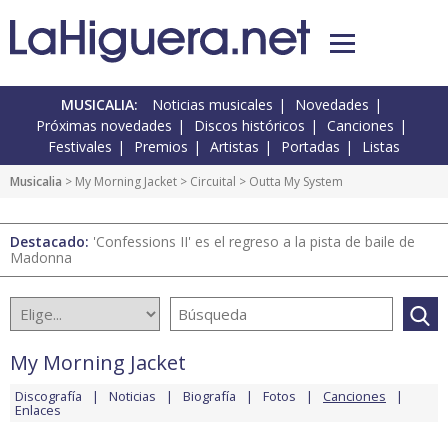
MUSICALIA:
Noticias musicales
Novedades
Próximas novedades
Discos históricos
Canciones
Festivales
Premios
Artistas
Portadas
Listas
Musicalia
>
My Morning Jacket
>
Circuital
> Outta My System
Destacado:
'Confessions II' es el regreso a la pista de baile de
Madonna
My Morning Jacket
Discografía
Noticias
Biografía
Fotos
Canciones
Enlaces