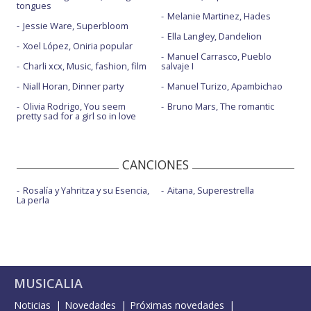
tongues
Melanie Martinez, Hades
Jessie Ware, Superbloom
Ella Langley, Dandelion
Xoel López, Oniria popular
Manuel Carrasco, Pueblo
Charli xcx, Music, fashion, film
salvaje I
Niall Horan, Dinner party
Manuel Turizo, Apambichao
Olivia Rodrigo, You seem
Bruno Mars, The romantic
pretty sad for a girl so in love
CANCIONES
Rosalía y Yahritza y su Esencia,
Aitana, Superestrella
La perla
MUSICALIA
Noticias
Novedades
Próximas novedades