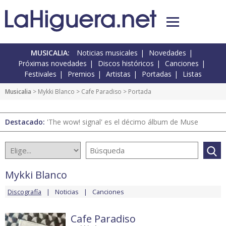
MUSICALIA:
Noticias musicales
Novedades
Próximas novedades
Discos históricos
Canciones
Festivales
Premios
Artistas
Portadas
Listas
Musicalia
>
Mykki Blanco
>
Cafe Paradiso
> Portada
Destacado:
'The wow! signal' es el décimo álbum de Muse
Mykki Blanco
Discografía
Noticias
Canciones
Cafe Paradiso