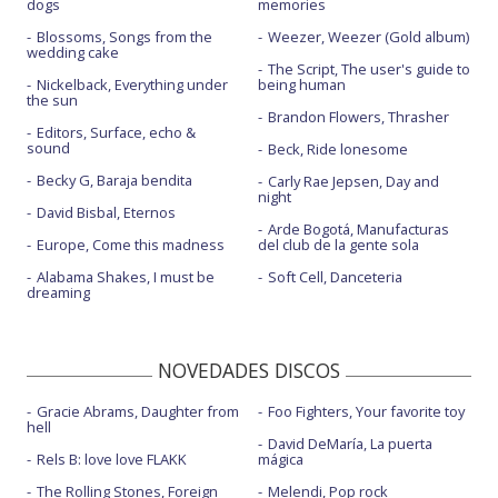
dogs
memories
Blossoms, Songs from the
Weezer, Weezer (Gold album)
wedding cake
The Script, The user's guide to
Nickelback, Everything under
being human
the sun
Brandon Flowers, Thrasher
Editors, Surface, echo &
sound
Beck, Ride lonesome
Becky G, Baraja bendita
Carly Rae Jepsen, Day and
night
David Bisbal, Eternos
Arde Bogotá, Manufacturas
Europe, Come this madness
del club de la gente sola
Alabama Shakes, I must be
Soft Cell, Danceteria
dreaming
NOVEDADES DISCOS
Gracie Abrams, Daughter from
Foo Fighters, Your favorite toy
hell
David DeMaría, La puerta
Rels B: love love FLAKK
mágica
The Rolling Stones, Foreign
Melendi, Pop rock