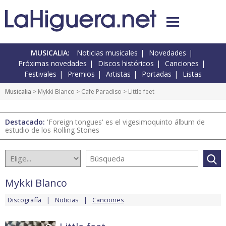
MUSICALIA:
Noticias musicales
Novedades
Próximas novedades
Discos históricos
Canciones
Festivales
Premios
Artistas
Portadas
Listas
Musicalia
>
Mykki Blanco
>
Cafe Paradiso
> Little feet
Destacado:
'Foreign tongues' es el vigesimoquinto álbum de
estudio de los Rolling Stones
Mykki Blanco
Discografía
Noticias
Canciones