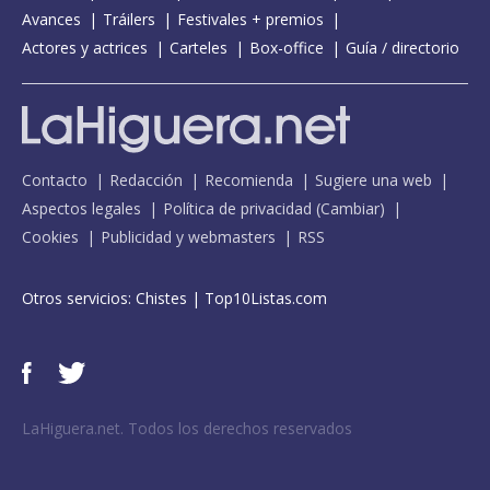
Avances
Tráilers
Festivales + premios
Actores y actrices
Carteles
Box-office
Guía / directorio
Contacto
Redacción
Recomienda
Sugiere una web
Aspectos legales
Política de privacidad
(
Cambiar
)
Cookies
Publicidad y webmasters
RSS
Otros servicios:
Chistes
|
Top10Listas.com
LaHiguera.net. Todos los derechos reservados