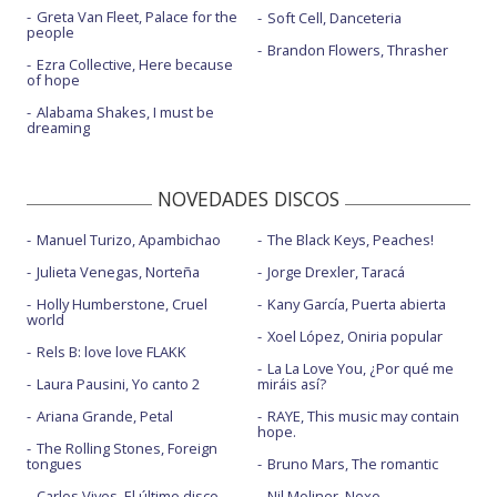
Greta Van Fleet, Palace for the
Soft Cell, Danceteria
people
Brandon Flowers, Thrasher
Ezra Collective, Here because
of hope
Alabama Shakes, I must be
dreaming
NOVEDADES DISCOS
Manuel Turizo, Apambichao
The Black Keys, Peaches!
Julieta Venegas, Norteña
Jorge Drexler, Taracá
Holly Humberstone, Cruel
Kany García, Puerta abierta
world
Xoel López, Oniria popular
Rels B: love love FLAKK
La La Love You, ¿Por qué me
Laura Pausini, Yo canto 2
miráis así?
Ariana Grande, Petal
RAYE, This music may contain
hope.
The Rolling Stones, Foreign
tongues
Bruno Mars, The romantic
Carlos Vives, El último disco
Nil Moliner, Nexo