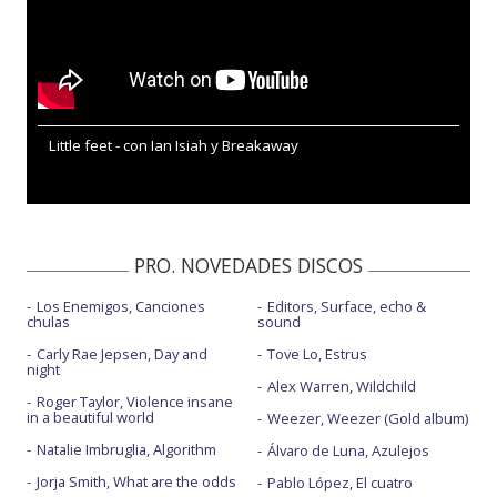
Little feet - con Ian Isiah y Breakaway
PRO. NOVEDADES DISCOS
Los Enemigos, Canciones
Editors, Surface, echo &
chulas
sound
Carly Rae Jepsen, Day and
Tove Lo, Estrus
night
Alex Warren, Wildchild
Roger Taylor, Violence insane
in a beautiful world
Weezer, Weezer (Gold album)
Natalie Imbruglia, Algorithm
Álvaro de Luna, Azulejos
Jorja Smith, What are the odds
Pablo López, El cuatro