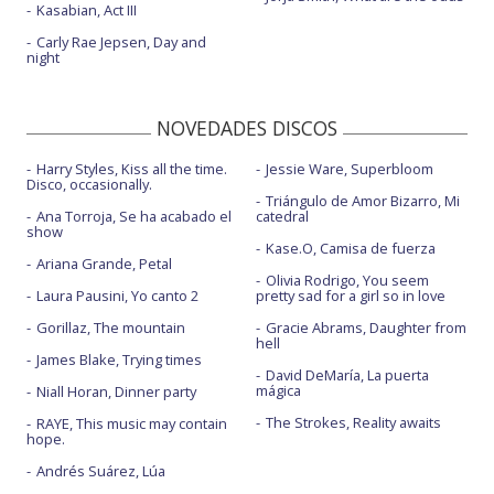
Kasabian, Act III
Carly Rae Jepsen, Day and
night
NOVEDADES DISCOS
Harry Styles, Kiss all the time.
Jessie Ware, Superbloom
Disco, occasionally.
Triángulo de Amor Bizarro, Mi
Ana Torroja, Se ha acabado el
catedral
show
Kase.O, Camisa de fuerza
Ariana Grande, Petal
Olivia Rodrigo, You seem
Laura Pausini, Yo canto 2
pretty sad for a girl so in love
Gorillaz, The mountain
Gracie Abrams, Daughter from
hell
James Blake, Trying times
David DeMaría, La puerta
mágica
Niall Horan, Dinner party
The Strokes, Reality awaits
RAYE, This music may contain
hope.
Andrés Suárez, Lúa