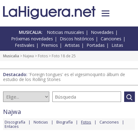
MUSICALIA:
Noticias musicales
Novedades
Próximas novedades
Discos históricos
Canciones
Festivales
Premios
Artistas
Portadas
Listas
Musicalia
>
Najwa
>
Fotos
> Foto 18 de 25
Destacado:
'Foreign tongues' es el vigesimoquinto álbum de
estudio de los Rolling Stones
Najwa
Discografía
Noticias
Biografía
Fotos
Canciones
Enlaces