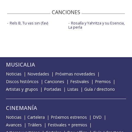
CANCIONES
Rels B, Tu vas sin (fav)
Rosalía y Yahritza y su Esencia,
La perla
MUSICALIA
Noticias
Novedades
Próximas novedades
Discos históricos
Canciones
Festivales
Premios
Artistas y grupos
Portadas
Listas
Guía / directorio
CINEMANÍA
Noticias
Cartelera
Próximos estrenos
DVD
Avances
Tráilers
Festivales + premios