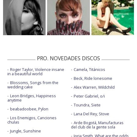
PRO. NOVEDADES DISCOS
Roger Taylor, Violence insane
Camela, Titánicos
in a beautiful world
Beck, Ride lonesome
Blossoms, Songs from the
wedding cake
Alex Warren, Wildchild
Leon Bridges, Happiness
Peter Gabriel, o/i
anytime
Toundra, Siete
beabadoobee, Pylon
Lana Del Rey, Stove
Los Enemigos, Canciones
chulas
Arde Bogotá, Manufacturas
del club de la gente sola
Jungle, Sunshine
Jorja Smith, What are the odds