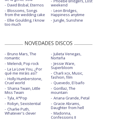
Phoebe Bridgers, Lost
David Bisbal, Eternos
weekend
Blossoms, Songs
Leon Bridges,
from the wedding cake
Happiness anytime
Ellie Goulding, I know
Jungle, Sunshine
too much
NOVEDADES DISCOS
Bruno Mars, The
Julieta Venegas,
romantic
Norteña
Melendi, Pop rock
Jessie Ware,
Superbloom
La La Love You, ¿Por
qué me miráis así?
Charli xcx, Music,
fashion, film
Holly Humberstone,
Cruel world
Quevedo, El baifo
Shania Twain, Little
Gorillaz, The
Miss Twain
mountain
Tyla, A*Pop
Ariana Grande, Petal
Robyn, Sexistential
Gracie Abrams,
Daughter from hell
Charlie Puth,
Whatever's clever
Madonna,
Confessions II