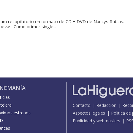
bum recopilatorio en formato de CD + DVD de Nancys Rubias.
uevas. Como primer single...
INEMANÍA
icias
telera
Contacto
Redacción
Reco
óximos estrenos
Aspectos legales
Política de
D
Publicidad y webmasters
RS
ances