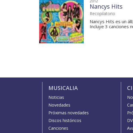
2012
Nancys Hits
Recopilatorio
Nancys Hits es un ál
Incluye 3 canciones n
MUSICALIA
C
Noticias
Not
Novedades
Car
Próximas novedades
Pr
Discos históricos
DV
Canciones
Av