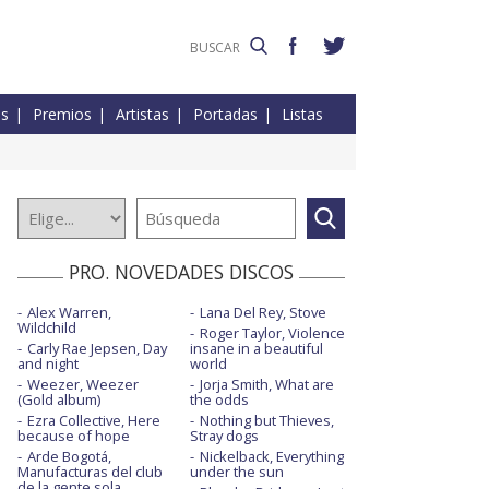
es
Premios
Artistas
Portadas
Listas
PRO. NOVEDADES DISCOS
Alex Warren,
Lana Del Rey, Stove
Wildchild
Roger Taylor, Violence
Carly Rae Jepsen, Day
insane in a beautiful
and night
world
Weezer, Weezer
Jorja Smith, What are
(Gold album)
the odds
Ezra Collective, Here
Nothing but Thieves,
because of hope
Stray dogs
Arde Bogotá,
Nickelback, Everything
Manufacturas del club
under the sun
de la gente sola