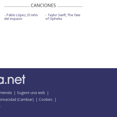
CANCIONES
Pablo López, El niño
Taylor Swift, The fate
del espacio
of Ophelia
mienda
Sugiere una web
 privacidad
(
Cambiar
)
Cookies
S