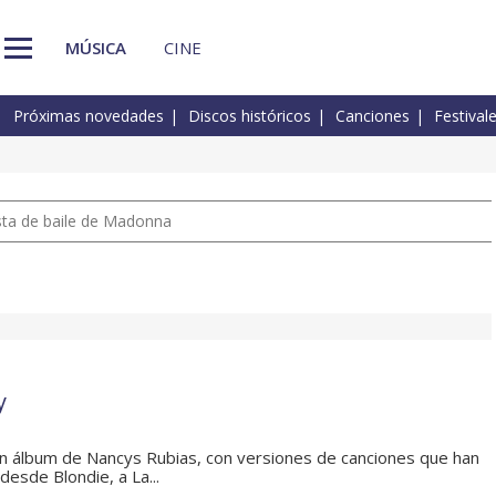
MÚSICA
CINE
Próximas novedades
Discos históricos
Canciones
Festival
pista de baile de Madonna
y
n álbum de Nancys Rubias, con versiones de canciones que han
 desde Blondie, a La...