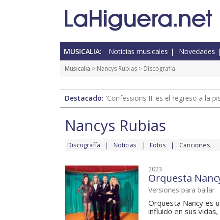
MUSICALIA:
Noticias musicales
Novedades
Musicalia
>
Nancys Rubias
> Discografía
Destacado:
'Confessions II' es el regreso a la 
Nancys Rubias
Discografía
Noticias
Fotos
Canciones
2023
Orquesta Nanc
Versiones para bailar
Orquesta Nancy es u
influido en sus vidas,