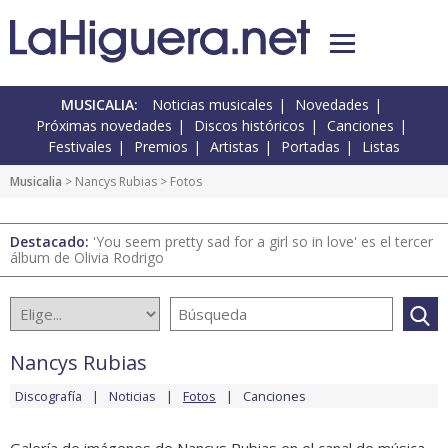
MUSICALIA:
Noticias musicales
Novedades
Próximas novedades
Discos históricos
Canciones
Festivales
Premios
Artistas
Portadas
Listas
Musicalia
>
Nancys Rubias
> Fotos
Destacado:
'You seem pretty sad for a girl so in love' es el tercer
álbum de Olivia Rodrigo
Nancys Rubias
Discografía
Noticias
Fotos
Canciones