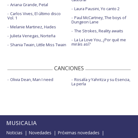
Ariana Grande, Petal
Laura Pausini, Yo canto 2
Carlos Vives, El último disco
Paul McCartney, The boys of
Vol. 1
Dungeon Lane
Melanie Martinez, Hades
The Strokes, Reality awaits
Julieta Venegas, Norteña
La La Love You, ¿Por qué me
miráis así?
Shania Twain, Little Miss Twain
CANCIONES
Olivia Dean, Man I need
Rosalía y Yahritza y su Esencia,
La perla
MUSICALIA
Noticias
Novedades
Próximas novedades