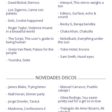
David Bisbal, Eternos
Interpol, This mirror weighs a
ton
Los Zigarros, Carne con
patatas
Editors, Surface, echo &
sound
Eels, Cookie happened
Becky G, Baraja bendita
Roger Taylor, Violence insane
in a beautiful world
Chaka Khan, Chakzilla
The Script, The user's guide to
Nickelback, Everything under
being human
the sun
Greta Van Fleet, Palace for the
Tokio Hotel, Encore
people
Sam Smith, Hazel eyes
Toundra, Siete
NOVEDADES DISCOS
James Blake, Trying times
Manuel Carrasco, Pueblo
salvaje I
Niall Horan, Dinner party
Olivia Rodrigo, You seem
pretty sad for a girl so in love
Jorge Drexler, Taracá
Triángulo de Amor Bizarro, Mi
Madonna, Confessions II
catedral