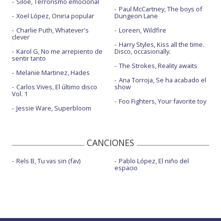
Siloé, Terrorismo emocional
Paul McCartney, The boys of
Xoel López, Oniria popular
Dungeon Lane
Charlie Puth, Whatever's
Loreen, Wildfire
clever
Harry Styles, Kiss all the time.
Karol G, No me arrepiento de
Disco, occasionally.
sentir tanto
The Strokes, Reality awaits
Melanie Martinez, Hades
Ana Torroja, Se ha acabado el
Carlos Vives, El último disco
show
Vol. 1
Foo Fighters, Your favorite toy
Jessie Ware, Superbloom
CANCIONES
Rels B, Tu vas sin (fav)
Pablo López, El niño del
espacio