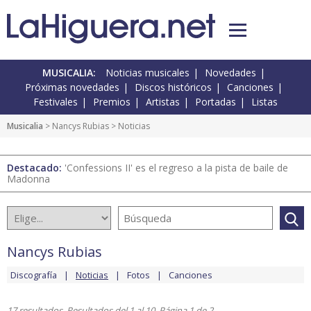
MUSICALIA:
Noticias musicales
Novedades
Próximas novedades
Discos históricos
Canciones
Festivales
Premios
Artistas
Portadas
Listas
Musicalia
>
Nancys Rubias
> Noticias
Destacado:
'Confessions II' es el regreso a la pista de baile de
Madonna
Nancys Rubias
Discografía
Noticias
Fotos
Canciones
17 resultados. Resultados del 1 al 10. Página 1 de 2