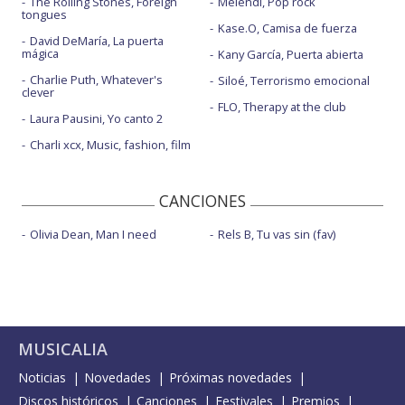
The Rolling Stones, Foreign
Melendi, Pop rock
tongues
Kase.O, Camisa de fuerza
David DeMaría, La puerta
mágica
Kany García, Puerta abierta
Charlie Puth, Whatever's
Siloé, Terrorismo emocional
clever
FLO, Therapy at the club
Laura Pausini, Yo canto 2
Charli xcx, Music, fashion, film
CANCIONES
Olivia Dean, Man I need
Rels B, Tu vas sin (fav)
MUSICALIA
Noticias
Novedades
Próximas novedades
Discos históricos
Canciones
Festivales
Premios