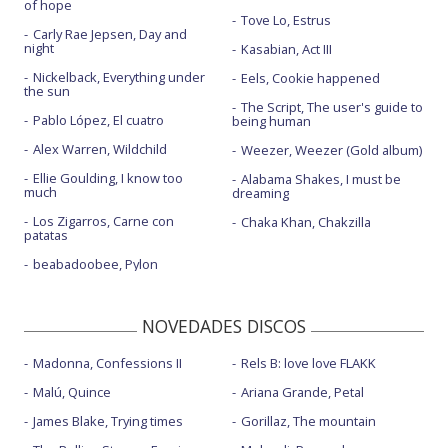
of hope
Tove Lo, Estrus
Carly Rae Jepsen, Day and
night
Kasabian, Act III
Nickelback, Everything under
Eels, Cookie happened
the sun
The Script, The user's guide to
Pablo López, El cuatro
being human
Alex Warren, Wildchild
Weezer, Weezer (Gold album)
Ellie Goulding, I know too
Alabama Shakes, I must be
much
dreaming
Los Zigarros, Carne con
Chaka Khan, Chakzilla
patatas
beabadoobee, Pylon
NOVEDADES DISCOS
Madonna, Confessions II
Rels B: love love FLAKK
Malú, Quince
Ariana Grande, Petal
James Blake, Trying times
Gorillaz, The mountain