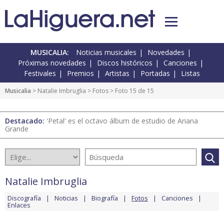
MUSICALIA:
Noticias musicales
Novedades
Próximas novedades
Discos históricos
Canciones
Festivales
Premios
Artistas
Portadas
Listas
Musicalia
>
Natalie Imbruglia
>
Fotos
> Foto 15 de 15
Destacado:
'Petal' es el octavo álbum de estudio de Ariana
Grande
Natalie Imbruglia
Discografía
Noticias
Biografía
Fotos
Canciones
Enlaces