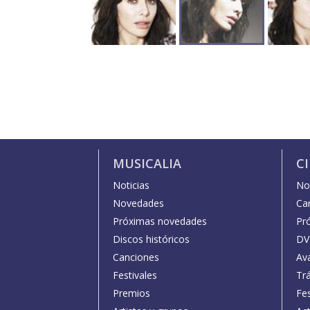
MUSICALIA
C
Noticias
Not
Novedades
Car
Próximas novedades
Pr
Discos históricos
DV
Canciones
Av
Festivales
Trá
Premios
Fe