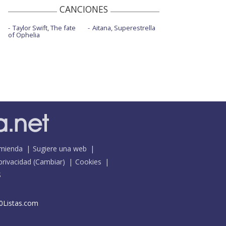
CANCIONES
Taylor Swift, The fate
Aitana, Superestrella
of Ophelia
mienda
Sugiere una web
 privacidad
(
Cambiar
)
Cookies
S
0Listas.com