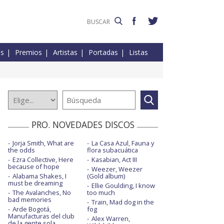
es
Premios
Artistas
Portadas
Listas
PRO. NOVEDADES DISCOS
Jorja Smith, What are
La Casa Azul, Fauna y
the odds
flora subacuática
Ezra Collective, Here
Kasabian, Act III
because of hope
Weezer, Weezer
Alabama Shakes, I
(Gold album)
must be dreaming
Ellie Goulding, I know
The Avalanches, No
too much
bad memories
Train, Mad dog in the
Arde Bogotá,
fog
Manufacturas del club
Alex Warren,
de la gente sola