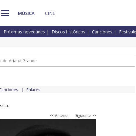
MÚSICA
CINE
Próximas novedades
Discos históricos
Canciones
Festival
io de Ariana Grande
Canciones
Enlaces
sica.
<< Anterior
Siguiente >>