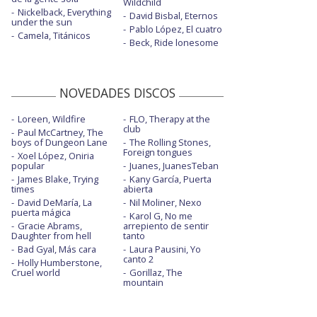
Wildchild
Nickelback, Everything
David Bisbal, Eternos
under the sun
Pablo López, El cuatro
Camela, Titánicos
Beck, Ride lonesome
NOVEDADES DISCOS
Loreen, Wildfire
FLO, Therapy at the
club
Paul McCartney, The
boys of Dungeon Lane
The Rolling Stones,
Foreign tongues
Xoel López, Oniria
popular
Juanes, JuanesTeban
James Blake, Trying
Kany García, Puerta
times
abierta
David DeMaría, La
Nil Moliner, Nexo
puerta mágica
Karol G, No me
Gracie Abrams,
arrepiento de sentir
Daughter from hell
tanto
Bad Gyal, Más cara
Laura Pausini, Yo
canto 2
Holly Humberstone,
Cruel world
Gorillaz, The
mountain