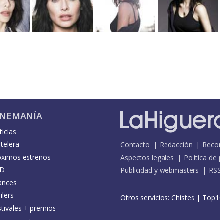
INEMANÍA
icias
telera
Contacto
Redacción
Reco
óximos estrenos
Aspectos legales
Política de
D
Publicidad y webmasters
RS
ances
ilers
Otros servicios:
Chistes
|
Top1
stivales + premios