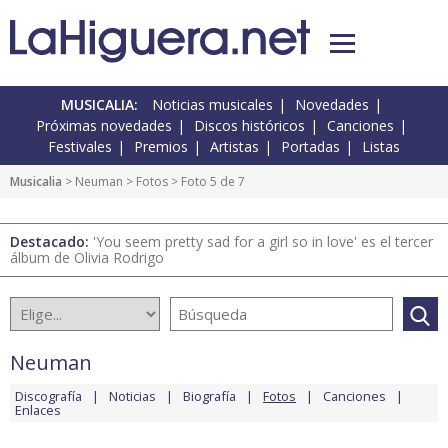
MUSICALIA:
Noticias musicales
Novedades
Próximas novedades
Discos históricos
Canciones
Festivales
Premios
Artistas
Portadas
Listas
Musicalia
>
Neuman
>
Fotos
> Foto 5 de 7
Destacado:
'You seem pretty sad for a girl so in love' es el tercer
álbum de Olivia Rodrigo
Neuman
Discografía
Noticias
Biografía
Fotos
Canciones
Enlaces