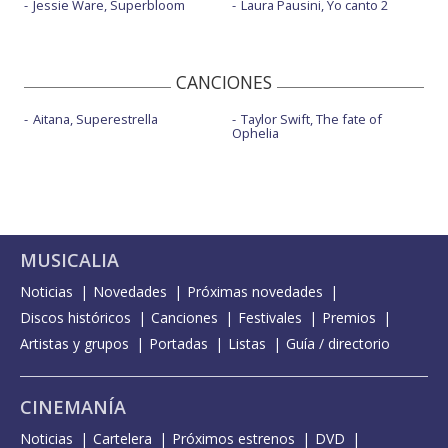
Jessie Ware, Superbloom
Laura Pausini, Yo canto 2
CANCIONES
Aitana, Superestrella
Taylor Swift, The fate of
Ophelia
MUSICALIA
Noticias
Novedades
Próximas novedades
Discos históricos
Canciones
Festivales
Premios
Artistas y grupos
Portadas
Listas
Guía / directorio
CINEMANÍA
Noticias
Cartelera
Próximos estrenos
DVD