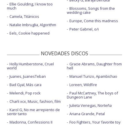
Becky G, Baraja bendita
Ellie Goulding, I know too
much
Blossoms, Songs from the
wedding cake
Camela, Titánicos
Europe, Come this madness
Natalie Imbruglia, Algorithm
Peter Gabriel, o/i
Eels, Cookie happened
NOVEDADES DISCOS
Holly Humberstone, Cruel
Gracie Abrams, Daughter from
world
hell
Juanes, JuanesTeban
Manuel Turizo, Apambichao
Bad Gyal, Más cara
Loreen, Wildfire
Melendi, Pop rock
Paul McCartney, The boys of
Dungeon Lane
Charli xcx, Music, fashion, film
Julieta Venegas, Norteña
Karol G, No me arrepiento de
sentir tanto
Ariana Grande, Petal
Madonna, Confessions II
Foo Fighters, Your favorite toy