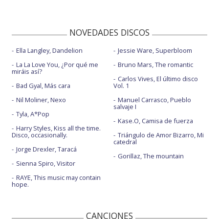
NOVEDADES DISCOS
Ella Langley, Dandelion
Jessie Ware, Superbloom
La La Love You, ¿Por qué me
Bruno Mars, The romantic
miráis así?
Carlos Vives, El último disco
Bad Gyal, Más cara
Vol. 1
Nil Moliner, Nexo
Manuel Carrasco, Pueblo
salvaje I
Tyla, A*Pop
Kase.O, Camisa de fuerza
Harry Styles, Kiss all the time.
Disco, occasionally.
Triángulo de Amor Bizarro, Mi
catedral
Jorge Drexler, Taracá
Gorillaz, The mountain
Sienna Spiro, Visitor
RAYE, This music may contain
hope.
CANCIONES