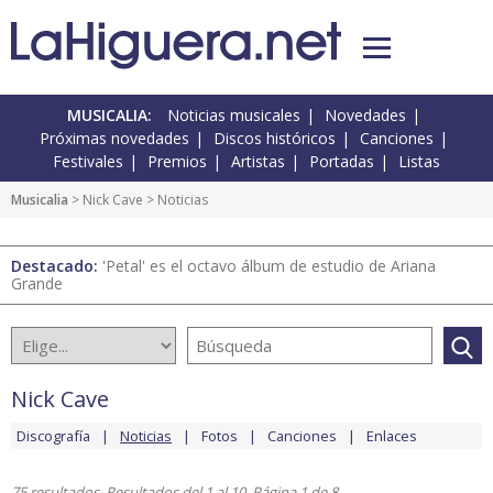
MUSICALIA:
Noticias musicales
Novedades
Próximas novedades
Discos históricos
Canciones
Festivales
Premios
Artistas
Portadas
Listas
Musicalia
>
Nick Cave
> Noticias
Destacado:
'Petal' es el octavo álbum de estudio de Ariana
Grande
Nick Cave
Discografía
Noticias
Fotos
Canciones
Enlaces
75 resultados. Resultados del 1 al 10. Página 1 de 8