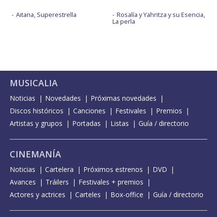
Aitana, Superestrella
Rosalía y Yahritza y su Esencia,
La perla
MUSICALIA
Noticias
Novedades
Próximas novedades
Discos históricos
Canciones
Festivales
Premios
Artistas y grupos
Portadas
Listas
Guía / directorio
CINEMANÍA
Noticias
Cartelera
Próximos estrenos
DVD
Avances
Tráilers
Festivales + premios
Actores y actrices
Carteles
Box-office
Guía / directorio