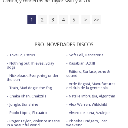
Camiño, y conciertos de Taylor Swift y AC/DC
1
2
3
4
5
>
>>
PRO. NOVEDADES DISCOS
Tove Lo, Estrus
Soft Cell, Danceteria
Nothing but Thieves, Stray
Kasabian, Act III
dogs
Editors, Surface, echo &
Nickelback, Everything under
sound
the sun
Arde Bogotá, Manufacturas
Train, Mad dog in the fog
del club de la gente sola
Chaka Khan, Chakzilla
Natalie Imbruglia, Algorithm
Jungle, Sunshine
Alex Warren, Wildchild
Pablo López, El cuatro
Álvaro de Luna, Azulejos
Roger Taylor, Violence insane
Phoebe Bridgers, Lost
in a beautiful world
weekend