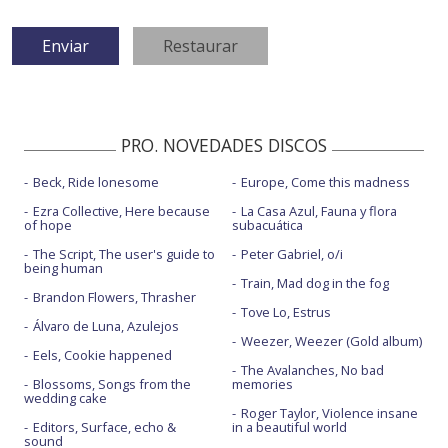
PRO. NOVEDADES DISCOS
Beck, Ride lonesome
Europe, Come this madness
Ezra Collective, Here because
La Casa Azul, Fauna y flora
of hope
subacuática
The Script, The user's guide to
Peter Gabriel, o/i
being human
Train, Mad dog in the fog
Brandon Flowers, Thrasher
Tove Lo, Estrus
Álvaro de Luna, Azulejos
Weezer, Weezer (Gold album)
Eels, Cookie happened
The Avalanches, No bad
Blossoms, Songs from the
memories
wedding cake
Roger Taylor, Violence insane
Editors, Surface, echo &
in a beautiful world
sound