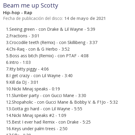
Beam me up Scotty
Hip-hop - Rap
Fecha de publicación del disco:
14 de mayo de 2021
1.Seeing green - con Drake & Lil Wayne - 5:39
2.Fractions - 3:01
3.Crocodile teeth (Remix) - con Skillibeng - 3:37
4.Chi-Raq - con & G Herbo - 3:52
5.Boss ass bitch (Remix) - con PTAF - 4:08
6.Intro - 1:03
7.Itty bitty piggy - 4:06
8.I get crazy - con Lil Wayne - 3:40
9.Kill da DJ - 3:01
10.Nicki Minaj speaks - 0:19
11.Slumber party - con Gucci Mane - 3:30
12.Shopaholic - con Gucci Mane & Bobby V. & F1Jo - 5:32
13.Gotta go hard - con Lil Wayne - 5:55
14.Nicki Minaj speaks #2 - 1:09
15.Best I ever had Remix - con Drake - 5:25
16.Keys under palm trees - 2:50