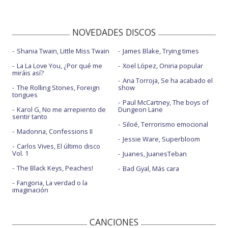
NOVEDADES DISCOS
Shania Twain, Little Miss Twain
James Blake, Trying times
La La Love You, ¿Por qué me
Xoel López, Oniria popular
miráis así?
Ana Torroja, Se ha acabado el
The Rolling Stones, Foreign
show
tongues
Paul McCartney, The boys of
Karol G, No me arrepiento de
Dungeon Lane
sentir tanto
Siloé, Terrorismo emocional
Madonna, Confessions II
Jessie Ware, Superbloom
Carlos Vives, El último disco
Vol. 1
Juanes, JuanesTeban
The Black Keys, Peaches!
Bad Gyal, Más cara
Fangoria, La verdad o la
imaginación
CANCIONES