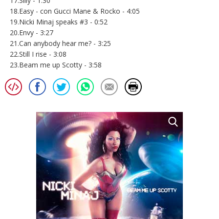
17.Silly - 1:30
18.Easy - con Gucci Mane & Rocko - 4:05
19.Nicki Minaj speaks #3 - 0:52
20.Envy - 3:27
21.Can anybody hear me? - 3:25
22.Still I rise - 3:08
23.Beam me up Scotty - 3:58