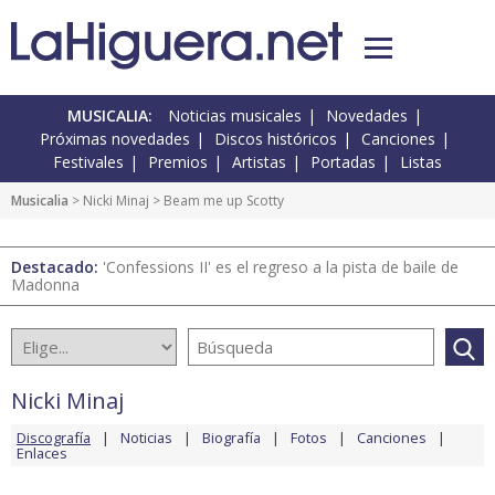
MUSICALIA:
Noticias musicales
Novedades
Próximas novedades
Discos históricos
Canciones
Festivales
Premios
Artistas
Portadas
Listas
Musicalia
>
Nicki Minaj
> Beam me up Scotty
Destacado:
'Confessions II' es el regreso a la pista de baile de
Madonna
Nicki Minaj
Discografía
Noticias
Biografía
Fotos
Canciones
Enlaces