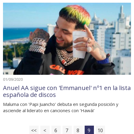
01/09/2020
Anuel AA sigue con 'Emmanuel' nº1 en la lista
española de discos
Maluma con 'Papi Juancho' debuta en segunda posición y
asciende al liderato en canciones con 'Hawái'
<<
<
6
7
8
9
10