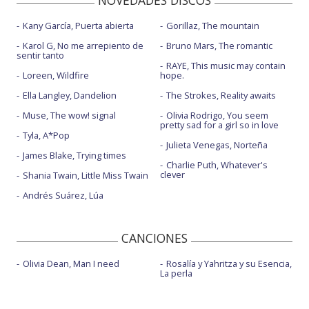
Kany García, Puerta abierta
Gorillaz, The mountain
Karol G, No me arrepiento de
Bruno Mars, The romantic
sentir tanto
RAYE, This music may contain
Loreen, Wildfire
hope.
Ella Langley, Dandelion
The Strokes, Reality awaits
Muse, The wow! signal
Olivia Rodrigo, You seem
pretty sad for a girl so in love
Tyla, A*Pop
Julieta Venegas, Norteña
James Blake, Trying times
Charlie Puth, Whatever's
clever
Shania Twain, Little Miss Twain
Andrés Suárez, Lúa
CANCIONES
Olivia Dean, Man I need
Rosalía y Yahritza y su Esencia,
La perla