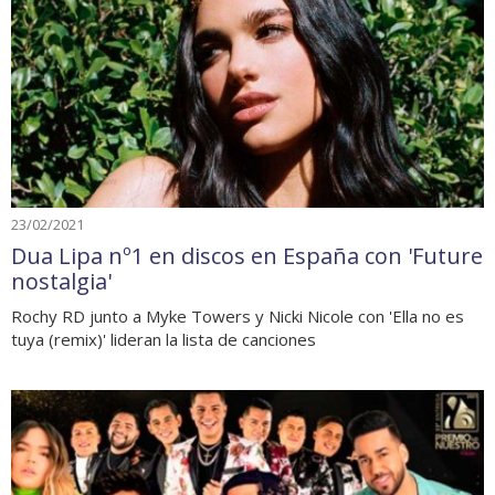
23/02/2021
Dua Lipa nº1 en discos en España con 'Future
nostalgia'
Rochy RD junto a Myke Towers y Nicki Nicole con 'Ella no es
tuya (remix)' lideran la lista de canciones