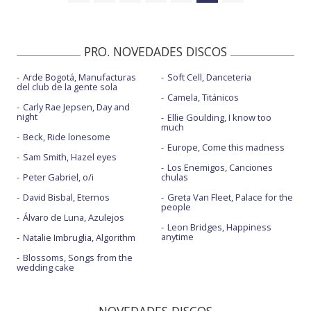
PRO. NOVEDADES DISCOS
Arde Bogotá, Manufacturas
Soft Cell, Danceteria
del club de la gente sola
Camela, Titánicos
Carly Rae Jepsen, Day and
night
Ellie Goulding, I know too
much
Beck, Ride lonesome
Europe, Come this madness
Sam Smith, Hazel eyes
Los Enemigos, Canciones
Peter Gabriel, o/i
chulas
David Bisbal, Eternos
Greta Van Fleet, Palace for the
people
Álvaro de Luna, Azulejos
Leon Bridges, Happiness
anytime
Natalie Imbruglia, Algorithm
Blossoms, Songs from the
wedding cake
NOVEDADES DISCOS