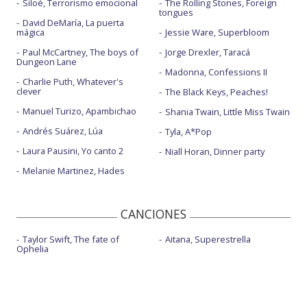
Siloé, Terrorismo emocional
The Rolling Stones, Foreign
tongues
David DeMaría, La puerta
mágica
Jessie Ware, Superbloom
Paul McCartney, The boys of
Jorge Drexler, Taracá
Dungeon Lane
Madonna, Confessions II
Charlie Puth, Whatever's
clever
The Black Keys, Peaches!
Manuel Turizo, Apambichao
Shania Twain, Little Miss Twain
Andrés Suárez, Lúa
Tyla, A*Pop
Laura Pausini, Yo canto 2
Niall Horan, Dinner party
Melanie Martinez, Hades
CANCIONES
Taylor Swift, The fate of
Aitana, Superestrella
Ophelia