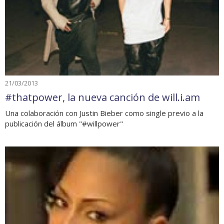
21/03/2013
#thatpower, la nueva canción de will.i.am
Una colaboración con Justin Bieber como single previo a la
publicación del álbum "#willpower"