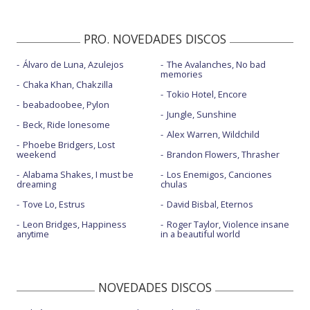
PRO. NOVEDADES DISCOS
Álvaro de Luna, Azulejos
The Avalanches, No bad
memories
Chaka Khan, Chakzilla
Tokio Hotel, Encore
beabadoobee, Pylon
Jungle, Sunshine
Beck, Ride lonesome
Alex Warren, Wildchild
Phoebe Bridgers, Lost
weekend
Brandon Flowers, Thrasher
Alabama Shakes, I must be
Los Enemigos, Canciones
dreaming
chulas
Tove Lo, Estrus
David Bisbal, Eternos
Leon Bridges, Happiness
Roger Taylor, Violence insane
anytime
in a beautiful world
NOVEDADES DISCOS