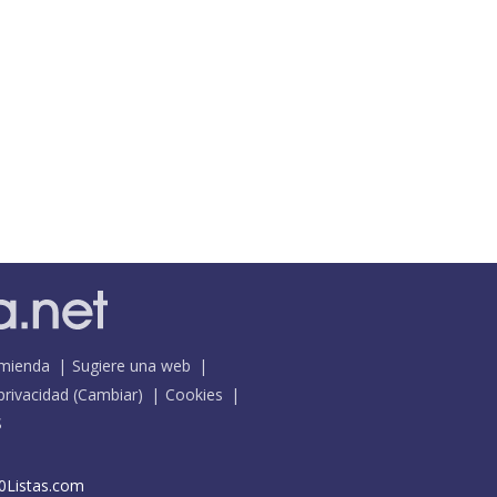
mienda
Sugiere una web
 privacidad
(
Cambiar
)
Cookies
S
0Listas.com