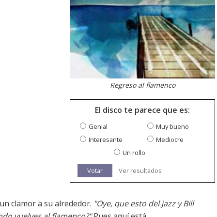
Regreso al flamenco
El disco te parece que es:
Genial
Muy bueno
Interesante
Mediocre
Un rollo
Votar
Ver resultados
 un clamor a su alrededor.
"Oye, que esto del jazz y Bill
ndo vuelves al flamenco?"
Pues aquí está.