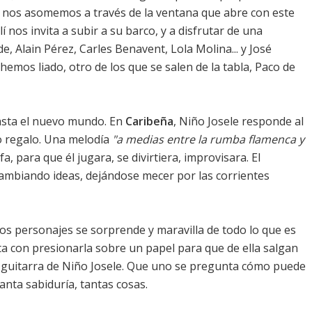
ue nos asomemos a través de la ventana que abre con este
lí nos invita a subir a su barco, y a disfrutar de una
e, Alain Pérez, Carles Benavent, Lola Molina... y José
a hemos liado, otro de los que se salen de la tabla, Paco de
hasta el nuevo mundo. En
Caribeña
, Niño Josele responde al
o regalo. Una melodía
"a medias entre la rumba flamenca y
ofa, para que él jugara, se divirtiera, improvisara. El
rcambiando ideas, dejándose mecer por las corrientes
los personajes se sorprende y maravilla de todo lo que es
ta con presionarla sobre un papel para que de ella salgan
la guitarra de Niño Josele. Que uno se pregunta cómo puede
anta sabiduría, tantas cosas.