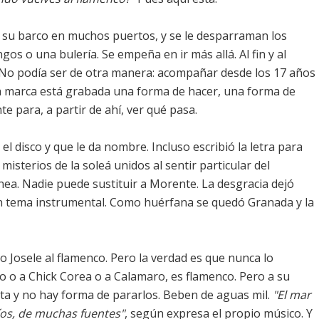
su barco en muchos puertos, y se le desparraman los
s o una bulería. Se empeña en ir más allá. Al fin y al
. No podía ser de otra manera: acompañar desde los 17 años
sa marca está grabada una forma de hacer, una forma de
te para, a partir de ahí, ver qué pasa.
l disco y que le da nombre. Incluso escribió la letra para
isterios de la soleá unidos al sentir particular del
ea. Nadie puede sustituir a Morente. La desgracia dejó
n tema instrumental. Como huérfana se quedó Granada y la
o Josele al flamenco. Pero la verdad es que nunca lo
o a Chick Corea o a Calamaro, es flamenco. Pero a su
ta y no hay forma de pararlos. Beben de aguas mil.
"El mar
íos, de muchas fuentes"
, según expresa el propio músico. Y