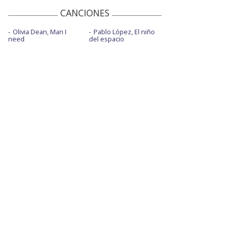
CANCIONES
Olivia Dean, Man I
Pablo López, El niño
need
del espacio