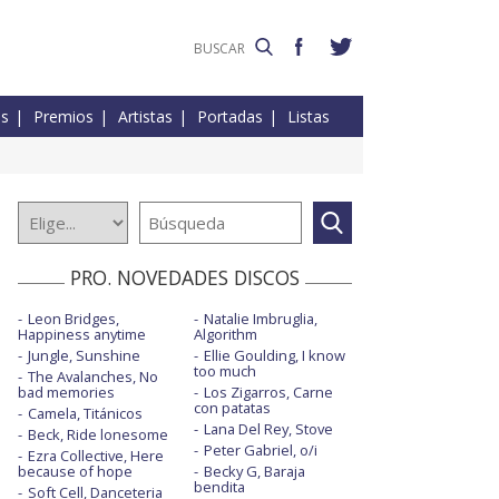
es
Premios
Artistas
Portadas
Listas
PRO. NOVEDADES DISCOS
Leon Bridges,
Natalie Imbruglia,
Happiness anytime
Algorithm
Jungle, Sunshine
Ellie Goulding, I know
too much
The Avalanches, No
bad memories
Los Zigarros, Carne
con patatas
Camela, Titánicos
Lana Del Rey, Stove
Beck, Ride lonesome
Peter Gabriel, o/i
Ezra Collective, Here
because of hope
Becky G, Baraja
bendita
Soft Cell, Danceteria