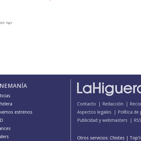
<i> <u>
INEMANÍA
icias
telera
Contacto
Redacción
Reco
óximos estrenos
Aspectos legales
Política de
D
Publicidad y webmasters
RS
ances
ilers
Otros servicios:
Chistes
|
Top1