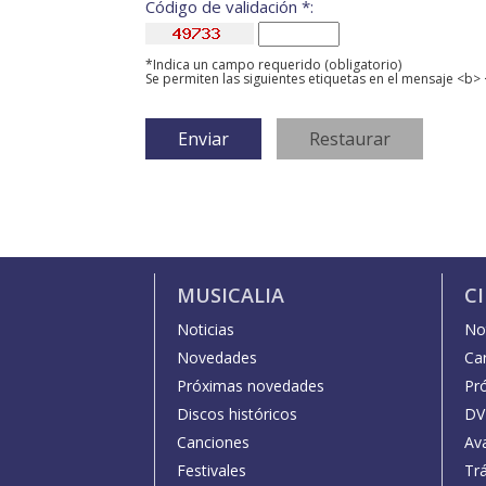
Código de validación *:
*Indica un campo requerido (obligatorio)
Se permiten las siguientes etiquetas en el mensaje <b> 
MUSICALIA
C
Noticias
Not
Novedades
Car
Próximas novedades
Pr
Discos históricos
DV
Canciones
Av
Festivales
Trá