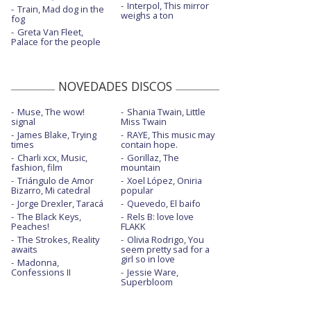
Interpol, This mirror
Train, Mad dog in the
weighs a ton
fog
Greta Van Fleet,
Palace for the people
NOVEDADES DISCOS
Muse, The wow!
Shania Twain, Little
signal
Miss Twain
James Blake, Trying
RAYE, This music may
times
contain hope.
Charli xcx, Music,
Gorillaz, The
fashion, film
mountain
Triángulo de Amor
Xoel López, Oniria
Bizarro, Mi catedral
popular
Jorge Drexler, Taracá
Quevedo, El baifo
The Black Keys,
Rels B: love love
Peaches!
FLAKK
The Strokes, Reality
Olivia Rodrigo, You
awaits
seem pretty sad for a
girl so in love
Madonna,
Confessions II
Jessie Ware,
Superbloom