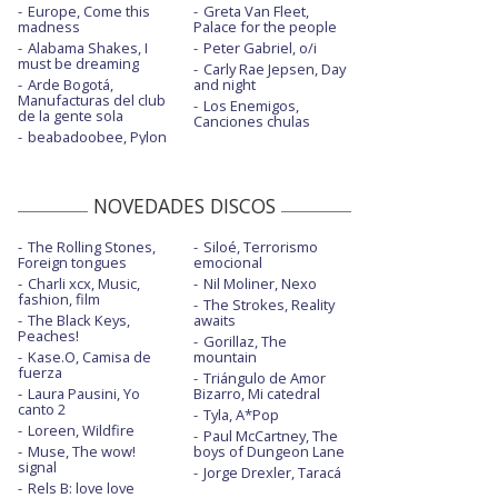
Europe, Come this
Greta Van Fleet,
madness
Palace for the people
Alabama Shakes, I
Peter Gabriel, o/i
must be dreaming
Carly Rae Jepsen, Day
Arde Bogotá,
and night
Manufacturas del club
Los Enemigos,
de la gente sola
Canciones chulas
beabadoobee, Pylon
NOVEDADES DISCOS
The Rolling Stones,
Siloé, Terrorismo
Foreign tongues
emocional
Charli xcx, Music,
Nil Moliner, Nexo
fashion, film
The Strokes, Reality
The Black Keys,
awaits
Peaches!
Gorillaz, The
Kase.O, Camisa de
mountain
fuerza
Triángulo de Amor
Laura Pausini, Yo
Bizarro, Mi catedral
canto 2
Tyla, A*Pop
Loreen, Wildfire
Paul McCartney, The
Muse, The wow!
boys of Dungeon Lane
signal
Jorge Drexler, Taracá
Rels B: love love