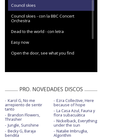
Council skies
Council skies - con la BBC Concert
Orchestra
Dead to the world - con letra
Easy now
Open the door, see what you find
Open the door, see what you find -
Visualiser
Pretty boy - con letra
PRO. NOVEDADES DISCOS
Pretty boy - Robert Smith Remix | con letra
Karol G, No me
Ezra Collective, Here
arrepiento de sentir
because of hope
tanto
La Casa Azul, Fauna y
Brandon Flowers,
flora subacuática
Thrasher
Nickelback, Everything
Jungle, Sunshine
under the sun
Becky G, Baraja
Natalie Imbruglia,
bendita
Algorithm