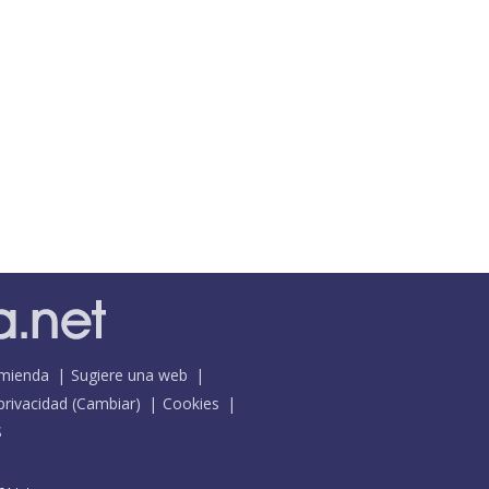
mienda
Sugiere una web
 privacidad
(
Cambiar
)
Cookies
S