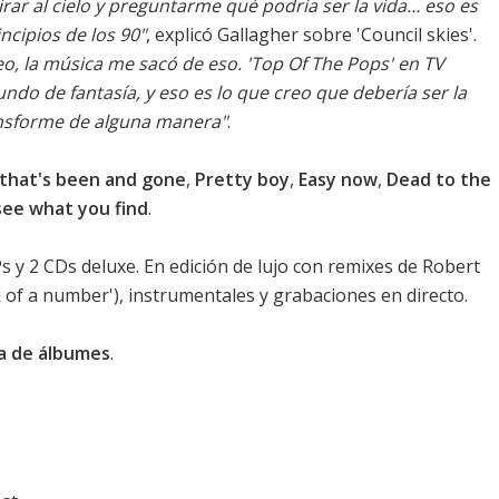
mirar al cielo y preguntarme qué podría ser la vida… eso es
ncipios de los 90"
, explicó Gallagher sobre 'Council skies'.
o, la música me sacó de eso. 'Top Of The Pops' en TV
do de fantasía, y eso es lo que creo que debería ser la
ansforme de alguna manera"
.
d that's been and gone
,
Pretty boy
,
Easy now
,
Dead to the
see what you find
.
Ps y 2 CDs deluxe. En edición de lujo con remixes de Robert
k of a number'), instrumentales y grabaciones en directo.
ca de álbumes
.