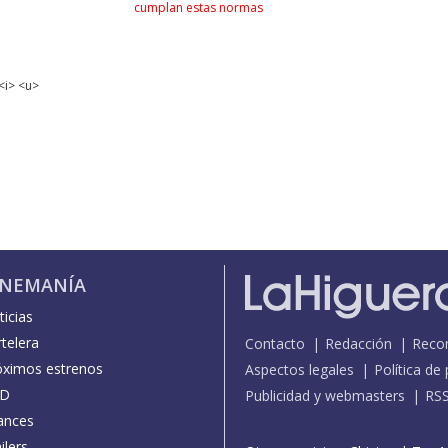
cumplan estas normas
<i> <u>
INEMANÍA
icias
telera
Contacto
Redacción
Reco
óximos estrenos
Aspectos legales
Política de
D
Publicidad y webmasters
RS
ances
ilers