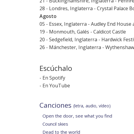
21 - Buckinghamshire, Inglaterra - PennF
28 - Londres, Inglaterra - Crystal Palace B
Agosto
05 - Essex, Inglaterra - Audley End House
19 - Monmouth, Galés - Caldicot Castle
20 - Sedgefield, Inglaterra - Hardwick Fes
26 - Mánchester, Inglaterra - Wythensha
Escúchalo
-
En Spotify
-
En YouTube
Canciones
(letra, audio, vídeo)
Open the door, see what you find
Council skies
Dead to the world