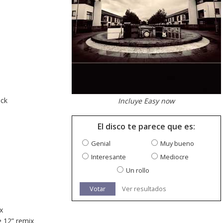
ack
Incluye Easy now
El disco te parece que es:
Genial
Muy bueno
Interesante
Mediocre
Un rollo
Votar
Ver resultados
x
 12” remix