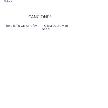
FLAKK
CANCIONES
Rels B, Tu vas sin (fav)
Olivia Dean, Man I
need