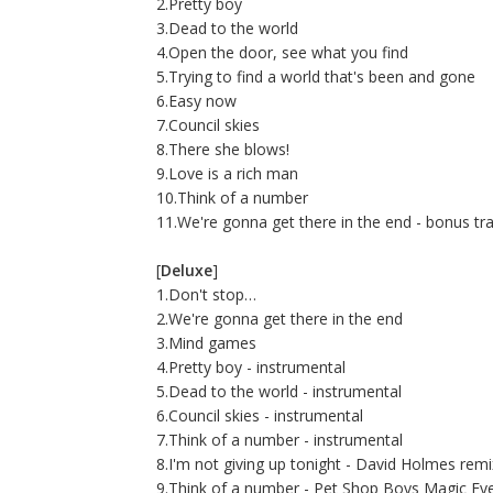
2.Pretty boy
3.Dead to the world
4.Open the door, see what you find
5.Trying to find a world that's been and gone
6.Easy now
7.Council skies
8.There she blows!
9.Love is a rich man
10.Think of a number
11.We're gonna get there in the end - bonus tr
[
Deluxe
]
1.Don't stop…
2.We're gonna get there in the end
3.Mind games
4.Pretty boy - instrumental
5.Dead to the world - instrumental
6.Council skies - instrumental
7.Think of a number - instrumental
8.I'm not giving up tonight - David Holmes remi
9.Think of a number - Pet Shop Boys Magic Eye