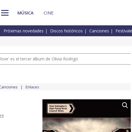
MÚSICA
CINE
Próximas novedades
Discos históricos
Canciones
Festival
 love' es el tercer álbum de Olivia Rodrigo
Canciones
Enlaces
23