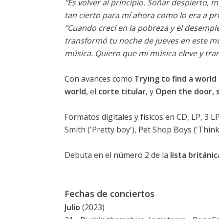
"Es volver al principio. Soñar despierto, 
tan cierto para mí ahora como lo era a pri
"Cuando crecí en la pobreza y el desemple
transformó tu noche de jueves en este mun
música. Quiero que mi música eleve y tr
Con avances como
Trying to find a worl
world
, el
corte titular
, y
Open the door, 
Formatos digitales y físicos en CD, LP, 3 L
Smith ('Pretty boy'), Pet Shop Boys ('Thin
Debuta en el número 2 de la
lista británi
Fechas de conciertos
Julio
(2023)