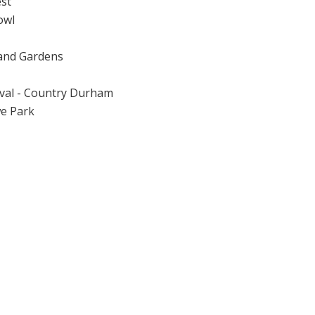
est
owl
 and Gardens
tival - Country Durham
we Park