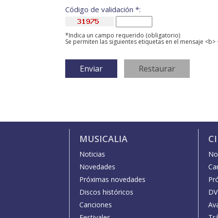
Código de validación *:
*Indica un campo requerido (obligatorio)
Se permiten las siguientes etiquetas en el mensaje <b> 
MUSICALIA
C
Noticias
Not
Novedades
Car
Próximas novedades
Pr
Discos históricos
DV
Canciones
Av
Festivales
Trá