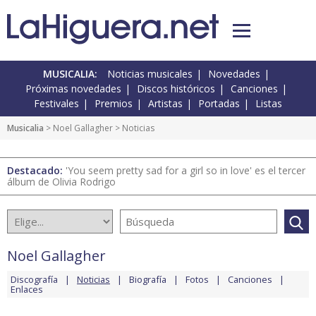
MUSICALIA:
Noticias musicales
Novedades
Próximas novedades
Discos históricos
Canciones
Festivales
Premios
Artistas
Portadas
Listas
Musicalia
>
Noel Gallagher
> Noticias
Destacado:
'You seem pretty sad for a girl so in love' es el tercer
álbum de Olivia Rodrigo
Noel Gallagher
Discografía
Noticias
Biografía
Fotos
Canciones
Enlaces