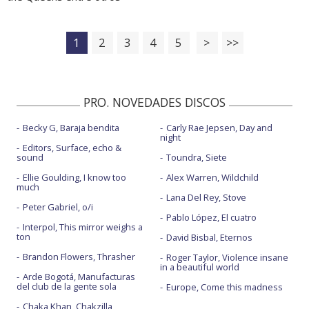
1
2
3
4
5
>
>>
PRO. NOVEDADES DISCOS
Becky G, Baraja bendita
Carly Rae Jepsen, Day and
night
Editors, Surface, echo &
sound
Toundra, Siete
Ellie Goulding, I know too
Alex Warren, Wildchild
much
Lana Del Rey, Stove
Peter Gabriel, o/i
Pablo López, El cuatro
Interpol, This mirror weighs a
ton
David Bisbal, Eternos
Brandon Flowers, Thrasher
Roger Taylor, Violence insane
in a beautiful world
Arde Bogotá, Manufacturas
del club de la gente sola
Europe, Come this madness
Chaka Khan, Chakzilla