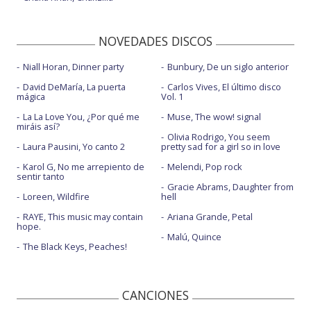
NOVEDADES DISCOS
Niall Horan, Dinner party
Bunbury, De un siglo anterior
David DeMaría, La puerta
Carlos Vives, El último disco
mágica
Vol. 1
La La Love You, ¿Por qué me
Muse, The wow! signal
miráis así?
Olivia Rodrigo, You seem
Laura Pausini, Yo canto 2
pretty sad for a girl so in love
Karol G, No me arrepiento de
Melendi, Pop rock
sentir tanto
Gracie Abrams, Daughter from
Loreen, Wildfire
hell
RAYE, This music may contain
Ariana Grande, Petal
hope.
Malú, Quince
The Black Keys, Peaches!
CANCIONES