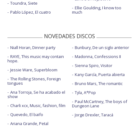
Toundra, Siete
Ellie Goulding, I know too
Pablo López, El cuatro
much
NOVEDADES DISCOS
Niall Horan, Dinner party
Bunbury, De un siglo anterior
RAYE, This music may contain
Madonna, Confessions II
hope.
Sienna Spiro, Visitor
Jessie Ware, Superbloom
Kany García, Puerta abierta
The Rolling Stones, Foreign
tongues
Bruno Mars, The romantic
Ana Torroja, Se ha acabado el
Tyla, A*Pop
show
Paul McCartney, The boys of
Charli xcx, Music, fashion, film
Dungeon Lane
Quevedo, El baifo
Jorge Drexler, Taracá
Ariana Grande, Petal