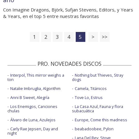
Con Imagine Dragons, Björk, Sufjan Stevens, Editors, y Years
& Years, en el top 5 entre nuestras favoritas
1
2
3
4
5
>
>>
PRO. NOVEDADES DISCOS
Interpol, This mirror weighs a
Nothing but Thieves, Stray
ton
dogs
Natalie Imbruglia, Algorithm
Camela, Titánicos
Anni B Sweet, Alegría
Tove Lo, Estrus
Los Enemigos, Canciones
La Casa Azul, Fauna y flora
chulas
subacuática
Álvaro de Luna, Azulejos
Europe, Come this madness
Carly Rae Jepsen, Day and
beabadoobee, Pylon
night
Lana Del Rey, Stove