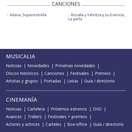
CANCIONES
Aitana, Superestrella
Rosalía y Yahritza y su Esencia,
La perla
MUSICALIA
Noticias
Novedades
Próximas novedades
Discos históricos
Canciones
Festivales
Premios
Artistas y grupos
Portadas
Listas
Guía / directorio
CINEMANÍA
Noticias
Cartelera
Próximos estrenos
DVD
Avances
Tráilers
Festivales + premios
Actores y actrices
Carteles
Box-office
Guía / directorio