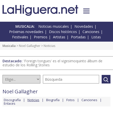
MUSICALIA:
Noticias musicales
Novedades
Próximas novedades
Discos históricos
Canciones
Festivales
Premios
Artistas
Portadas
Listas
Musicalia
>
Noel Gallagher
> Noticias
Destacado:
'Foreign tongues' es el vigesimoquinto álbum de
estudio de los Rolling Stones
Noel Gallagher
Discografía
Noticias
Biografía
Fotos
Canciones
Enlaces