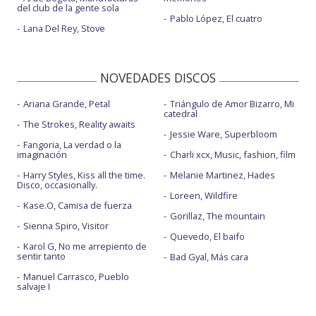
del club de la gente sola
Pablo López, El cuatro
Lana Del Rey, Stove
NOVEDADES DISCOS
Ariana Grande, Petal
Triángulo de Amor Bizarro, Mi
catedral
The Strokes, Reality awaits
Jessie Ware, Superbloom
Fangoria, La verdad o la
imaginación
Charli xcx, Music, fashion, film
Harry Styles, Kiss all the time.
Melanie Martinez, Hades
Disco, occasionally.
Loreen, Wildfire
Kase.O, Camisa de fuerza
Gorillaz, The mountain
Sienna Spiro, Visitor
Quevedo, El baifo
Karol G, No me arrepiento de
sentir tanto
Bad Gyal, Más cara
Manuel Carrasco, Pueblo
salvaje I