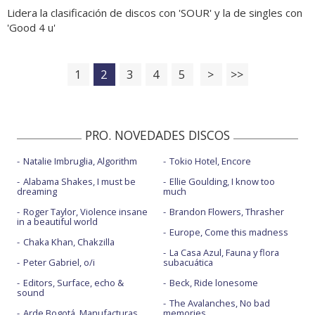
Lidera la clasificación de discos con 'SOUR' y la de singles con
'Good 4 u'
1
2
3
4
5
>
>>
PRO. NOVEDADES DISCOS
Natalie Imbruglia, Algorithm
Tokio Hotel, Encore
Alabama Shakes, I must be
Ellie Goulding, I know too
dreaming
much
Roger Taylor, Violence insane
Brandon Flowers, Thrasher
in a beautiful world
Europe, Come this madness
Chaka Khan, Chakzilla
La Casa Azul, Fauna y flora
Peter Gabriel, o/i
subacuática
Editors, Surface, echo &
Beck, Ride lonesome
sound
The Avalanches, No bad
Arde Bogotá, Manufacturas
memories