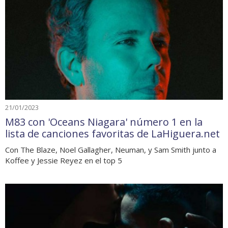
21/01/2023
M83 con 'Oceans Niagara' número 1 en la
lista de canciones favoritas de LaHiguera.net
Con The Blaze, Noel Gallagher, Neuman, y Sam Smith junto a
Koffee y Jessie Reyez en el top 5