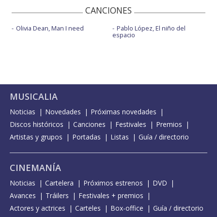
CANCIONES
Olivia Dean, Man I need
Pablo López, El niño del
espacio
MUSICALIA
Noticias
Novedades
Próximas novedades
Discos históricos
Canciones
Festivales
Premios
Artistas y grupos
Portadas
Listas
Guía / directorio
CINEMANÍA
Noticias
Cartelera
Próximos estrenos
DVD
Avances
Tráilers
Festivales + premios
Actores y actrices
Carteles
Box-office
Guía / directorio