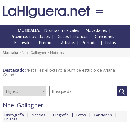
MUSICALIA:
Noticias musicales
Novedades
Próximas novedades
Discos históricos
Canciones
Festivales
Premios
Artistas
Portadas
Listas
Musicalia
>
Noel Gallagher
> Noticias
Destacado:
'Petal' es el octavo álbum de estudio de Ariana
Grande
Noel Gallagher
Discografía
Noticias
Biografía
Fotos
Canciones
Enlaces