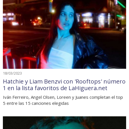
18/03/2023
Hatchie y Liam Benzvi con 'Rooftops' número
1 en la lista favoritos de LaHiguera.net
Iván Ferreiro, Angel Olsen, Loreen y Juanes completan el top
5 entre las 15 canciones elegidas