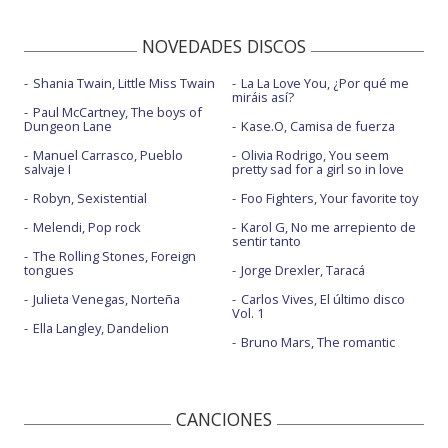
NOVEDADES DISCOS
Shania Twain, Little Miss Twain
La La Love You, ¿Por qué me
miráis así?
Paul McCartney, The boys of
Dungeon Lane
Kase.O, Camisa de fuerza
Manuel Carrasco, Pueblo
Olivia Rodrigo, You seem
salvaje I
pretty sad for a girl so in love
Robyn, Sexistential
Foo Fighters, Your favorite toy
Melendi, Pop rock
Karol G, No me arrepiento de
sentir tanto
The Rolling Stones, Foreign
tongues
Jorge Drexler, Taracá
Julieta Venegas, Norteña
Carlos Vives, El último disco
Vol. 1
Ella Langley, Dandelion
Bruno Mars, The romantic
CANCIONES