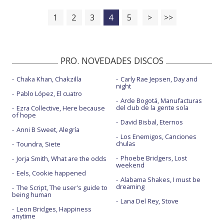
1
2
3
4
5
>
>>
PRO. NOVEDADES DISCOS
Chaka Khan, Chakzilla
Carly Rae Jepsen, Day and
night
Pablo López, El cuatro
Arde Bogotá, Manufacturas
del club de la gente sola
Ezra Collective, Here because
of hope
David Bisbal, Eternos
Anni B Sweet, Alegría
Los Enemigos, Canciones
chulas
Toundra, Siete
Phoebe Bridgers, Lost
Jorja Smith, What are the odds
weekend
Eels, Cookie happened
Alabama Shakes, I must be
dreaming
The Script, The user's guide to
being human
Lana Del Rey, Stove
Leon Bridges, Happiness
anytime