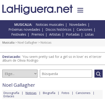
MUSICALIA:
Noticias musicales
Novedades
Próximas novedades
Discos históricos
Canciones
Festivales
Premios
Artistas
Portadas
Listas
Musicalia
>
Noel Gallagher
> Noticias
Destacado:
'You seem pretty sad for a girl so in love' es el tercer
álbum de Olivia Rodrigo
Noel Gallagher
Discografía
Noticias
Biografía
Fotos
Canciones
Enlaces