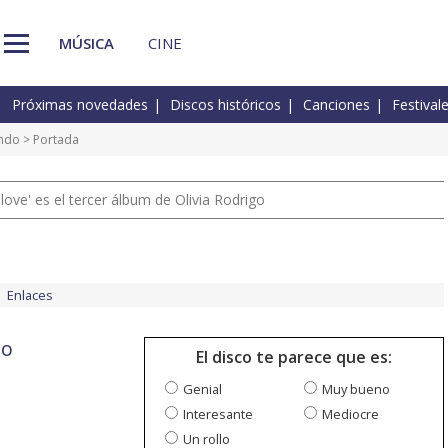
MÚSICA
CINE
Próximas novedades
Discos históricos
Canciones
Festival
ndo
> Portada
 love' es el tercer álbum de Olivia Rodrigo
Enlaces
do
El disco te parece que es:
Genial
Muy bueno
Interesante
Mediocre
Un rollo