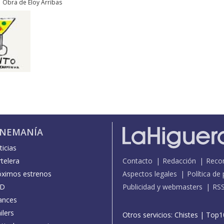
Obra de Eloy Arribas
INEMANÍA
icias
telera
Contacto
Redacción
Reco
óximos estrenos
Aspectos legales
Política de
D
Publicidad y webmasters
RS
ances
ilers
Otros servicios:
Chistes
|
Top1