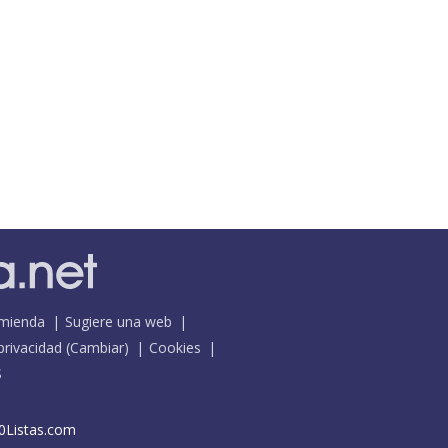
mienda
Sugiere una web
 privacidad
(
Cambiar
)
Cookies
S
0Listas.com