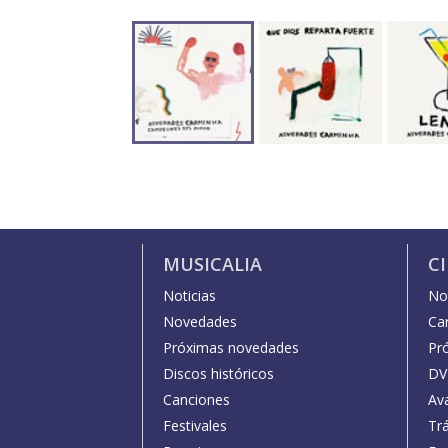
MUSICALIA
C
Noticias
Not
Novedades
Car
Próximas novedades
Pr
Discos históricos
DV
Canciones
Av
Festivales
Trá