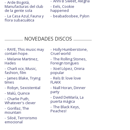
Anni B Sweet, Alegría
Arde Bogotá,
Manufacturas del club
Eels, Cookie
de la gente sola
happened
La Casa Azul, Fauna y
beabadoobee, Pylon
flora subacuática
NOVEDADES DISCOS
RAYE, This music may
Holly Humberstone,
contain hope.
Cruel world
Melanie Martinez,
The Rolling Stones,
Hades
Foreign tongues
Charli xcx, Music,
Xoel López, Oniria
fashion, film
popular
James Blake, Trying
Rels B: love love
times
FLAKK
Robyn, Sexistential
Niall Horan, Dinner
party
Malú, Quince
David DeMaría, La
Charlie Puth,
puerta mágica
Whatever's clever
The Black Keys,
Gorillaz, The
Peaches!
mountain
Siloé, Terrorismo
emocional