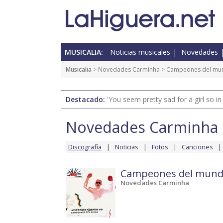
MUSICALIA:
Noticias musicales
Novedades
Musicalia
>
Novedades Carminha
>
Campeones del mu
Destacado:
'You seem pretty sad for a girl so in
Novedades Carminha
Discografía
Noticias
Fotos
Canciones
Campeones del mun
Novedades Carminha