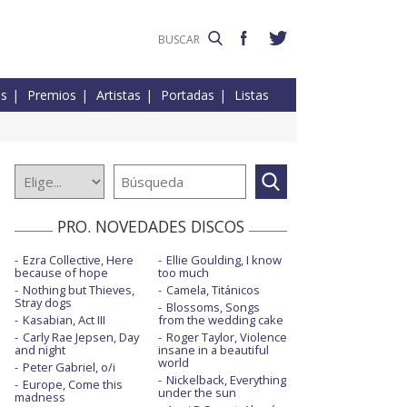
es
Premios
Artistas
Portadas
Listas
PRO. NOVEDADES DISCOS
Ezra Collective, Here
Ellie Goulding, I know
because of hope
too much
Nothing but Thieves,
Camela, Titánicos
Stray dogs
Blossoms, Songs
Kasabian, Act III
from the wedding cake
Carly Rae Jepsen, Day
Roger Taylor, Violence
and night
insane in a beautiful
world
Peter Gabriel, o/i
Nickelback, Everything
Europe, Come this
under the sun
madness