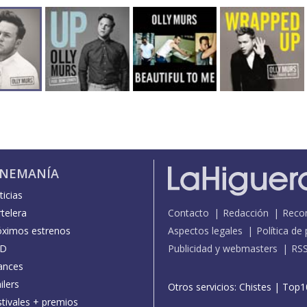
INEMANÍA
icias
telera
Contacto
Redacción
Reco
óximos estrenos
Aspectos legales
Política de
D
Publicidad y webmasters
RS
ances
ilers
Otros servicios:
Chistes
|
Top1
stivales + premios