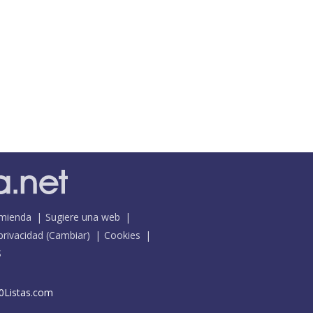
mienda
Sugiere una web
 privacidad
(
Cambiar
)
Cookies
S
0Listas.com