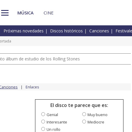
MÚSICA
CINE
Próximas novedades
Discos históricos
Canciones
Festival
ortada
nto álbum de estudio de los Rolling Stones
Canciones
Enlaces
El disco te parece que es:
Genial
Muy bueno
Interesante
Mediocre
Un rollo