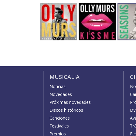
MUSICALIA
C
Noticias
Not
Novedades
Car
Próximas novedades
Pr
Discos históricos
DV
Canciones
Av
Festivales
Trá
Premios
Fe