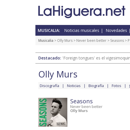
MUSICALIA:
Noticias musicales
Novedades
Musicalia
>
Olly Murs
>
Never been better
>
Seasons
> P
Destacado:
'Foreign tongues' es el vigesimoqui
Olly Murs
Discografía
Noticias
Biografía
Fotos
Seasons
Never been better
Olly Murs