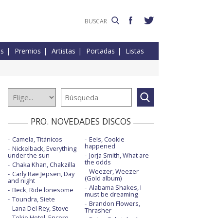
es
Premios
Artistas
Portadas
Listas
PRO. NOVEDADES DISCOS
Camela, Titánicos
Eels, Cookie
happened
Nickelback, Everything
under the sun
Jorja Smith, What are
the odds
Chaka Khan, Chakzilla
Weezer, Weezer
Carly Rae Jepsen, Day
(Gold album)
and night
Alabama Shakes, I
Beck, Ride lonesome
must be dreaming
Toundra, Siete
Brandon Flowers,
Lana Del Rey, Stove
Thrasher
Tokio Hotel, Encore