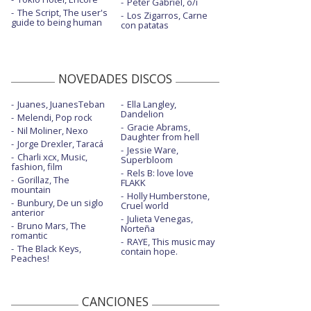
Peter Gabriel, o/i
The Script, The user's
Los Zigarros, Carne
guide to being human
con patatas
NOVEDADES DISCOS
Juanes, JuanesTeban
Ella Langley,
Dandelion
Melendi, Pop rock
Gracie Abrams,
Nil Moliner, Nexo
Daughter from hell
Jorge Drexler, Taracá
Jessie Ware,
Charli xcx, Music,
Superbloom
fashion, film
Rels B: love love
Gorillaz, The
FLAKK
mountain
Holly Humberstone,
Bunbury, De un siglo
Cruel world
anterior
Julieta Venegas,
Bruno Mars, The
Norteña
romantic
RAYE, This music may
The Black Keys,
contain hope.
Peaches!
CANCIONES