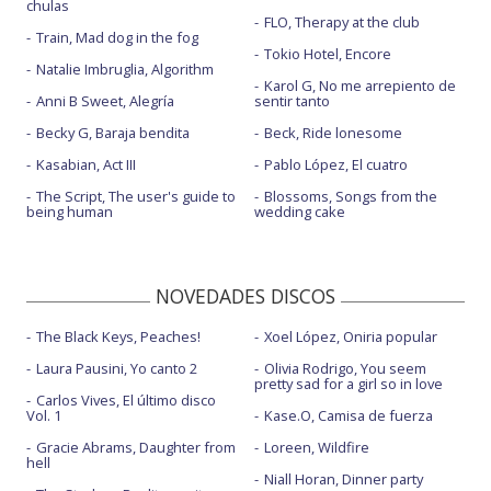
chulas
FLO, Therapy at the club
Train, Mad dog in the fog
Tokio Hotel, Encore
Natalie Imbruglia, Algorithm
Karol G, No me arrepiento de
Anni B Sweet, Alegría
sentir tanto
Becky G, Baraja bendita
Beck, Ride lonesome
Kasabian, Act III
Pablo López, El cuatro
The Script, The user's guide to
Blossoms, Songs from the
being human
wedding cake
NOVEDADES DISCOS
The Black Keys, Peaches!
Xoel López, Oniria popular
Laura Pausini, Yo canto 2
Olivia Rodrigo, You seem
pretty sad for a girl so in love
Carlos Vives, El último disco
Vol. 1
Kase.O, Camisa de fuerza
Gracie Abrams, Daughter from
Loreen, Wildfire
hell
Niall Horan, Dinner party