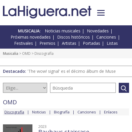
MUSICALIA:
Noticias musicales
Novedades
Próximas novedades
Discos históricos
Canciones
Festivales
Premios
Artistas
Portadas
Listas
Musicalia
>
OMD
> Discografía
Destacado:
'The wow! signal' es el décimo álbum de Muse
OMD
Discografía
Noticias
Biografía
Canciones
Enlaces
2023
Bauhaus staircase