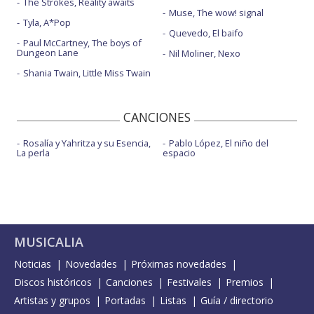
The Strokes, Reality awaits
Muse, The wow! signal
Tyla, A*Pop
Quevedo, El baifo
Paul McCartney, The boys of
Dungeon Lane
Nil Moliner, Nexo
Shania Twain, Little Miss Twain
CANCIONES
Rosalía y Yahritza y su Esencia,
Pablo López, El niño del
La perla
espacio
MUSICALIA
Noticias
Novedades
Próximas novedades
Discos históricos
Canciones
Festivales
Premios
Artistas y grupos
Portadas
Listas
Guía / directorio