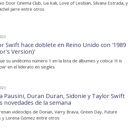
o Door Cinema Club, Lia Kali, Love of Lesbian, Silvana Estrada, y
ichel Jarre entre otros
2023
or Swift hace doblete en Reino Unido con '1989
or's Version)'
ue su undécimo número 1 en la lista de álbumes y coloca 'It is
ow' en el liderato en singles
2023
a Pausini, Duran Duran, Sidonie y Taylor Swift
as novedades de la semana
renan videoclips de Dorian, Varry Brava, Green Day, Future
s y Lorena Gómez entre otros