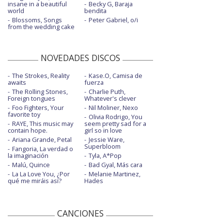
insane in a beautiful
Becky G, Baraja
world
bendita
Blossoms, Songs
Peter Gabriel, o/i
from the wedding cake
NOVEDADES DISCOS
The Strokes, Reality
Kase.O, Camisa de
awaits
fuerza
The Rolling Stones,
Charlie Puth,
Foreign tongues
Whatever's clever
Foo Fighters, Your
Nil Moliner, Nexo
favorite toy
Olivia Rodrigo, You
RAYE, This music may
seem pretty sad for a
contain hope.
girl so in love
Ariana Grande, Petal
Jessie Ware,
Superbloom
Fangoria, La verdad o
la imaginación
Tyla, A*Pop
Malú, Quince
Bad Gyal, Más cara
La La Love You, ¿Por
Melanie Martinez,
qué me miráis así?
Hades
CANCIONES