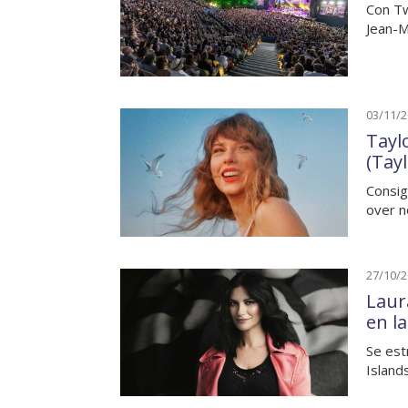
Con Tw
Jean-M
03/11/
Tayl
(Tayl
Consig
over n
27/10/
Laur
en l
Se est
Island