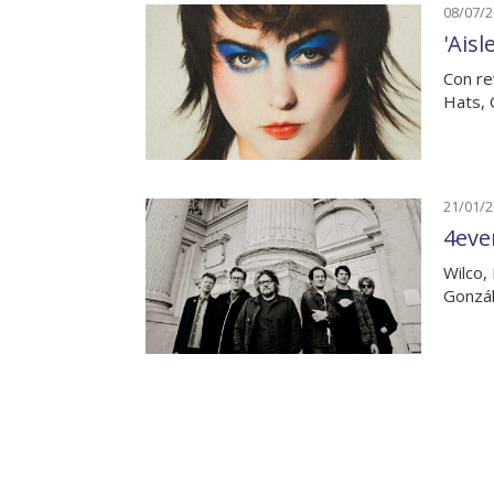
08/07/
'Ais
Con re
Hats, 
21/01/
4eve
Wilco,
Gonzál