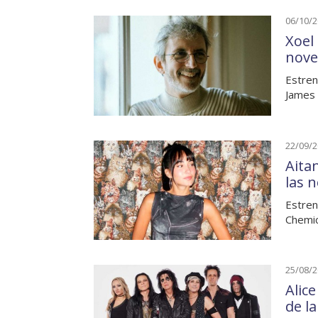
06/10/
Xoel
nove
Estren
James 
22/09/
Aita
las 
Estren
Chemic
25/08/
Alic
de l