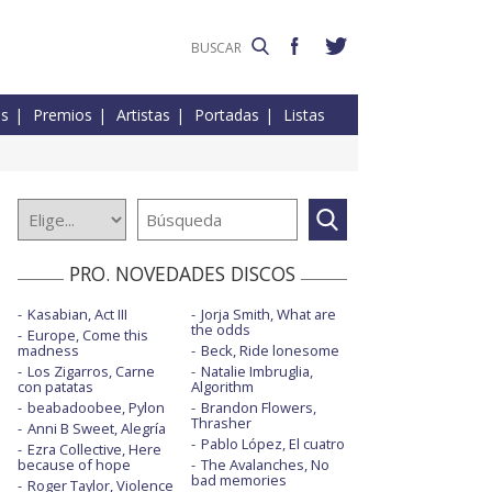
es
Premios
Artistas
Portadas
Listas
PRO. NOVEDADES DISCOS
Kasabian, Act III
Jorja Smith, What are
the odds
Europe, Come this
madness
Beck, Ride lonesome
Los Zigarros, Carne
Natalie Imbruglia,
con patatas
Algorithm
beabadoobee, Pylon
Brandon Flowers,
Thrasher
Anni B Sweet, Alegría
Pablo López, El cuatro
Ezra Collective, Here
because of hope
The Avalanches, No
bad memories
Roger Taylor, Violence