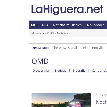
MUSICALIA:
Noticias musicales
Novedades
Musicalia
>
OMD
> Noticias
Destacado:
'The wow! signal' es el décimo álb
OMD
Discografía
Noticias
Biografía
Canciones
10/06/
Noch