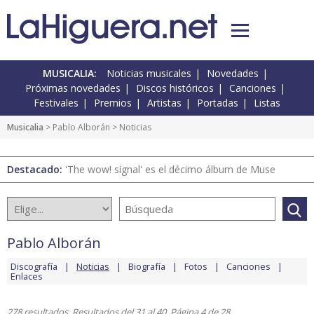
MUSICALIA:
Noticias musicales
Novedades
Próximas novedades
Discos históricos
Canciones
Festivales
Premios
Artistas
Portadas
Listas
Musicalia
>
Pablo Alborán
> Noticias
Destacado:
'The wow! signal' es el décimo álbum de Muse
Pablo Alborán
Discografía
Noticias
Biografía
Fotos
Canciones
Enlaces
278 resultados. Resultados del 31 al 40. Página 4 de 28