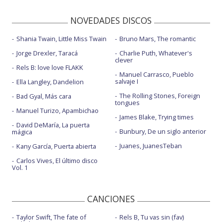
NOVEDADES DISCOS
Shania Twain, Little Miss Twain
Bruno Mars, The romantic
Jorge Drexler, Taracá
Charlie Puth, Whatever's
clever
Rels B: love love FLAKK
Manuel Carrasco, Pueblo
salvaje I
Ella Langley, Dandelion
The Rolling Stones, Foreign
Bad Gyal, Más cara
tongues
Manuel Turizo, Apambichao
James Blake, Trying times
David DeMaría, La puerta
Bunbury, De un siglo anterior
mágica
Juanes, JuanesTeban
Kany García, Puerta abierta
Carlos Vives, El último disco
Vol. 1
CANCIONES
Taylor Swift, The fate of
Rels B, Tu vas sin (fav)