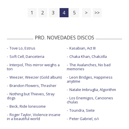
1
2
3
4
5
>
>>
PRO. NOVEDADES DISCOS
Tove Lo, Estrus
Kasabian, Act III
Soft Cell, Danceteria
Chaka Khan, Chakzilla
Interpol, This mirror weighs a
The Avalanches, No bad
ton
memories
Weezer, Weezer (Gold album)
Leon Bridges, Happiness
anytime
Brandon Flowers, Thrasher
Natalie Imbruglia, Algorithm
Nothing but Thieves, Stray
dogs
Los Enemigos, Canciones
chulas
Beck, Ride lonesome
Toundra, Siete
Roger Taylor, Violence insane
in a beautiful world
Peter Gabriel, o/i