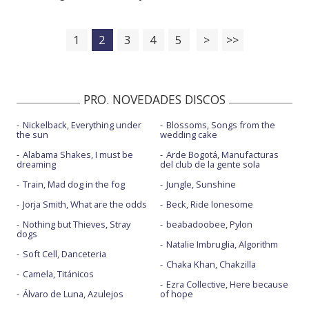
1
2
3
4
5
>
>>
PRO. NOVEDADES DISCOS
Nickelback, Everything under
Blossoms, Songs from the
the sun
wedding cake
Alabama Shakes, I must be
Arde Bogotá, Manufacturas
dreaming
del club de la gente sola
Train, Mad dog in the fog
Jungle, Sunshine
Jorja Smith, What are the odds
Beck, Ride lonesome
Nothing but Thieves, Stray
beabadoobee, Pylon
dogs
Natalie Imbruglia, Algorithm
Soft Cell, Danceteria
Chaka Khan, Chakzilla
Camela, Titánicos
Ezra Collective, Here because
Álvaro de Luna, Azulejos
of hope