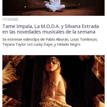
17/10/2025
Tame Impala, La M.O.D.A. y Silvana Estrada
en las novedades musicales de la semana
Se estrenan videoclips de Pablo Alborán, Louis Tomlinson,
Teyana Taylor con Lucky Daye, y Helado Negro