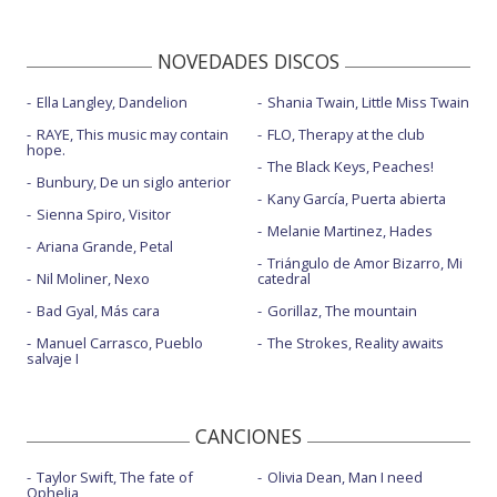
NOVEDADES DISCOS
Ella Langley, Dandelion
Shania Twain, Little Miss Twain
RAYE, This music may contain
FLO, Therapy at the club
hope.
The Black Keys, Peaches!
Bunbury, De un siglo anterior
Kany García, Puerta abierta
Sienna Spiro, Visitor
Melanie Martinez, Hades
Ariana Grande, Petal
Triángulo de Amor Bizarro, Mi
Nil Moliner, Nexo
catedral
Bad Gyal, Más cara
Gorillaz, The mountain
Manuel Carrasco, Pueblo
The Strokes, Reality awaits
salvaje I
CANCIONES
Taylor Swift, The fate of
Olivia Dean, Man I need
Ophelia