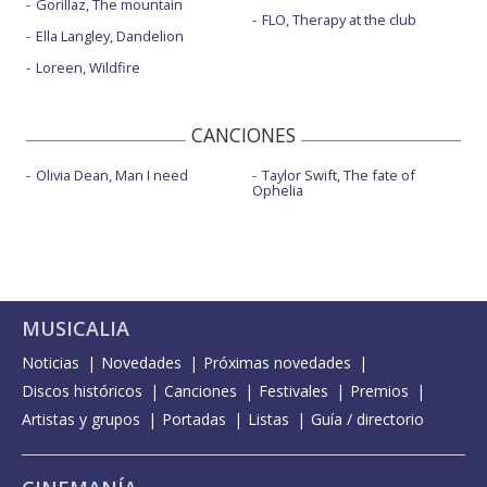
Gorillaz, The mountain
FLO, Therapy at the club
Ella Langley, Dandelion
Loreen, Wildfire
CANCIONES
Olivia Dean, Man I need
Taylor Swift, The fate of
Ophelia
MUSICALIA
Noticias
Novedades
Próximas novedades
Discos históricos
Canciones
Festivales
Premios
Artistas y grupos
Portadas
Listas
Guía / directorio