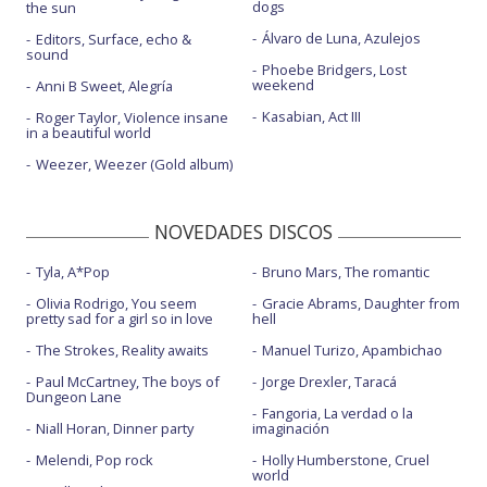
dogs
the sun
Álvaro de Luna, Azulejos
Editors, Surface, echo &
sound
Phoebe Bridgers, Lost
weekend
Anni B Sweet, Alegría
Kasabian, Act III
Roger Taylor, Violence insane
in a beautiful world
Weezer, Weezer (Gold album)
NOVEDADES DISCOS
Tyla, A*Pop
Bruno Mars, The romantic
Olivia Rodrigo, You seem
Gracie Abrams, Daughter from
pretty sad for a girl so in love
hell
The Strokes, Reality awaits
Manuel Turizo, Apambichao
Paul McCartney, The boys of
Jorge Drexler, Taracá
Dungeon Lane
Fangoria, La verdad o la
Niall Horan, Dinner party
imaginación
Melendi, Pop rock
Holly Humberstone, Cruel
world