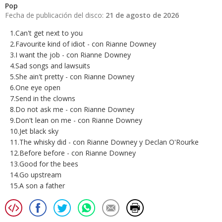
Pop
Fecha de publicación del disco:
21 de agosto de 2026
1.Can't get next to you
2.Favourite kind of idiot - con Rianne Downey
3.I want the job - con Rianne Downey
4.Sad songs and lawsuits
5.She ain't pretty - con Rianne Downey
6.One eye open
7.Send in the clowns
8.Do not ask me - con Rianne Downey
9.Don't lean on me - con Rianne Downey
10.Jet black sky
11.The whisky did - con Rianne Downey y Declan O'Rourke
12.Before before - con Rianne Downey
13.Good for the bees
14.Go upstream
15.A son a father