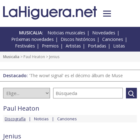
MUSICALIA:
Noticias musicales
Novedades
Próximas novedades
Discos históricos
Canciones
Festivales
Premios
Artistas
Portadas
Listas
Musicalia
>
Paul Heaton
> Jenius
Destacado:
'The wow! signal' es el décimo álbum de Muse
Paul Heaton
Discografía
Noticias
Canciones
Jenius