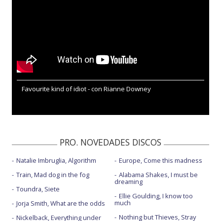
Favourite kind of idiot - con Rianne Downey
PRO. NOVEDADES DISCOS
Natalie Imbruglia, Algorithm
Europe, Come this madness
Train, Mad dog in the fog
Alabama Shakes, I must be
dreaming
Toundra, Siete
Ellie Goulding, I know too
much
Jorja Smith, What are the odds
Nothing but Thieves, Stray
Nickelback, Everything under