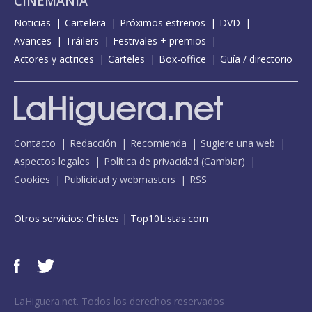
CINEMANÍA
Noticias
Cartelera
Próximos estrenos
DVD
Avances
Tráilers
Festivales + premios
Actores y actrices
Carteles
Box-office
Guía / directorio
Contacto
Redacción
Recomienda
Sugiere una web
Aspectos legales
Política de privacidad
(
Cambiar
)
Cookies
Publicidad y webmasters
RSS
Otros servicios:
Chistes
|
Top10Listas.com
LaHiguera.net. Todos los derechos reservados