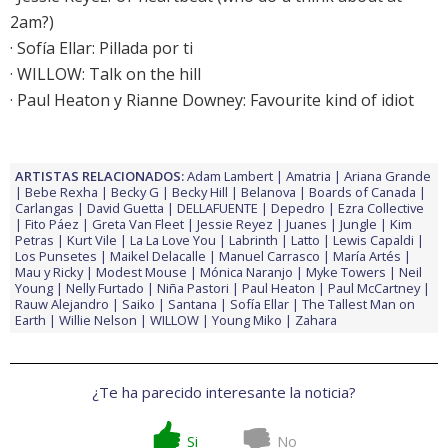
2am?)
· Sofía Ellar: Pillada por ti
· WILLOW: Talk on the hill
·
Paul Heaton y Rianne Downey: Favourite kind of idiot
ARTISTAS RELACIONADOS:
Adam Lambert
Amatria
Ariana Grande
Bebe Rexha
Becky G
Becky Hill
Belanova
Boards of Canada
Carlangas
David Guetta
DELLAFUENTE
Depedro
Ezra Collective
Fito Páez
Greta Van Fleet
Jessie Reyez
Juanes
Jungle
Kim
Petras
Kurt Vile
La La Love You
Labrinth
Latto
Lewis Capaldi
Los Punsetes
Maikel Delacalle
Manuel Carrasco
María Artés
Mau y Ricky
Modest Mouse
Mónica Naranjo
Myke Towers
Neil
Young
Nelly Furtado
Niña Pastori
Paul Heaton
Paul McCartney
Rauw Alejandro
Saiko
Santana
Sofía Ellar
The Tallest Man on
Earth
Willie Nelson
WILLOW
Young Miko
Zahara
¿Te ha parecido interesante la noticia?
Si
No