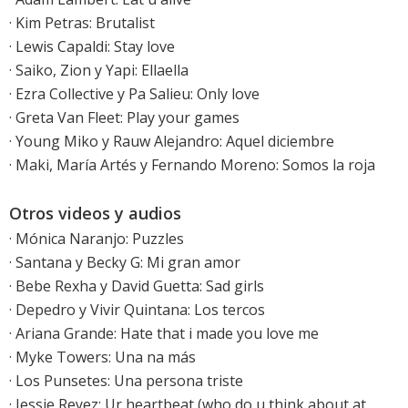
·
Kim Petras: Brutalist
·
Lewis Capaldi: Stay love
· Saiko, Zion y Yapi: Ellaella
·
Ezra Collective y Pa Salieu: Only love
· Greta Van Fleet: Play your games
· Young Miko y Rauw Alejandro: Aquel diciembre
· Maki, María Artés y Fernando Moreno: Somos la roja
Otros videos y audios
·
Mónica Naranjo: Puzzles
· Santana y Becky G: Mi gran amor
·
Bebe Rexha y David Guetta: Sad girls
·
Depedro y Vivir Quintana: Los tercos
·
Ariana Grande: Hate that i made you love me
· Myke Towers: Una na más
·
Los Punsetes: Una persona triste
·
Jessie Reyez: Ur heartbeat (who do u think about at