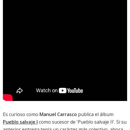
Es curioso como
Manuel Carrasco
publica el álbum
Pueblo salvaje I
como sucesor de '
Pueblo salvaje II
'. Si su
anterior entrega tenía un carácter más colectivo, ahora