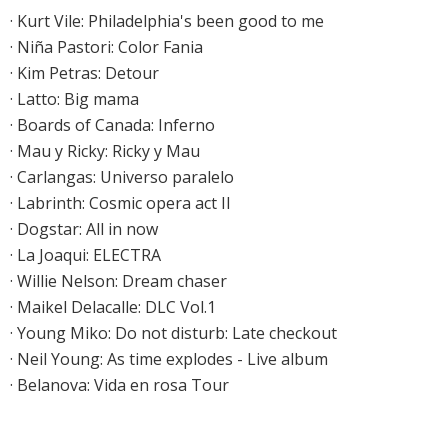
·
Kurt Vile: Philadelphia's been good to me
·
Niña Pastori: Color Fania
·
Kim Petras: Detour
·
Latto: Big mama
·
Boards of Canada: Inferno
·
Mau y Ricky: Ricky y Mau
·
Carlangas: Universo paralelo
·
Labrinth: Cosmic opera act II
·
Dogstar: All in now
·
La Joaqui: ELECTRA
·
Willie Nelson: Dream chaser
·
Maikel Delacalle: DLC Vol.1
·
Young Miko: Do not disturb: Late checkout
·
Neil Young: As time explodes - Live album
·
Belanova: Vida en rosa Tour