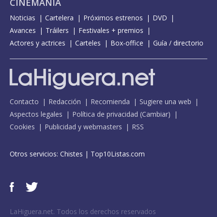
CINEMANÍA
Noticias
Cartelera
Próximos estrenos
DVD
Avances
Tráilers
Festivales + premios
Actores y actrices
Carteles
Box-office
Guía / directorio
Contacto
Redacción
Recomienda
Sugiere una web
Aspectos legales
Política de privacidad
(
Cambiar
)
Cookies
Publicidad y webmasters
RSS
Otros servicios:
Chistes
|
Top10Listas.com
LaHiguera.net. Todos los derechos reservados