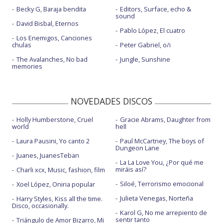
Becky G, Baraja bendita
Editors, Surface, echo &
sound
David Bisbal, Eternos
Pablo López, El cuatro
Los Enemigos, Canciones
chulas
Peter Gabriel, o/i
The Avalanches, No bad
Jungle, Sunshine
memories
NOVEDADES DISCOS
Holly Humberstone, Cruel
Gracie Abrams, Daughter from
world
hell
Laura Pausini, Yo canto 2
Paul McCartney, The boys of
Dungeon Lane
Juanes, JuanesTeban
La La Love You, ¿Por qué me
miráis así?
Charli xcx, Music, fashion, film
Siloé, Terrorismo emocional
Xoel López, Oniria popular
Julieta Venegas, Norteña
Harry Styles, Kiss all the time.
Disco, occasionally.
Karol G, No me arrepiento de
sentir tanto
Triángulo de Amor Bizarro, Mi