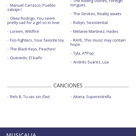
The Rolling Stones, Foreign
tongues
Manuel Carrasco, Pueblo
salvaje I
The Strokes, Reality awaits
Olivia Rodrigo, You seem
pretty sad for a girl so in love
Robyn, Sexistential
Loreen, Wildfire
Melanie Martinez, Hades
Foo Fighters, Your favorite toy
RAYE, This music may contain
hope.
The Black Keys, Peaches!
Tyla, A*Pop
Quevedo, El baifo
Andrés Suárez, Lúa
CANCIONES
Rels B, Tu vas sin (fav)
Aitana, Superestrella
MUSICALIA