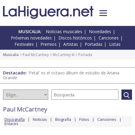
MUSICALIA:
Noticias musicales
Novedades
Próximas novedades
Discos históricos
Canciones
Festivales
Premios
Artistas
Portadas
Listas
Musicalia
>
Paul McCartney
>
McCartney III
> Portada
Destacado:
'Petal' es el octavo álbum de estudio de Ariana
Grande
Paul McCartney
Discografía
Noticias
Biografía
Fotos
Canciones
Enlaces