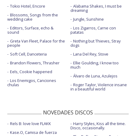
Tokio Hotel, Encore
Alabama Shakes, I must be
dreaming
Blossoms, Songs from the
wedding cake
Jungle, Sunshine
Editors, Surface, echo &
Los Zigarros, Carne con
sound
patatas
Greta Van Fleet, Palace for the
Nothing but Thieves, Stray
people
dogs
Soft Cell, Danceteria
Lana Del Rey, Stove
Brandon Flowers, Thrasher
Ellie Goulding, I know too
much
Eels, Cookie happened
Álvaro de Luna, Azulejos
Los Enemigos, Canciones
chulas
Roger Taylor, Violence insane
in a beautiful world
NOVEDADES DISCOS
Rels B: love love FLAKK
Harry Styles, Kiss all the time.
Disco, occasionally.
Kase.O, Camisa de fuerza