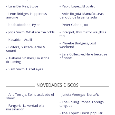
Lana Del Rey, Stove
Pablo López, El cuatro
Leon Bridges, Happiness
Arde Bogotá, Manufacturas
anytime
del club de la gente sola
beabadoobee, Pylon
Peter Gabriel, o/i
Jorja Smith, What are the odds
Interpol, This mirror weighs a
ton
Kasabian, Act III
Phoebe Bridgers, Lost
weekend
Editors, Surface, echo &
sound
Ezra Collective, Here because
of hope
Alabama Shakes, I must be
dreaming
Sam Smith, Hazel eyes
NOVEDADES DISCOS
Ana Torroja, Se ha acabado el
Julieta Venegas, Norteña
show
The Rolling Stones, Foreign
Fangoria, La verdad o la
tongues
imaginación
Xoel López, Oniria popular