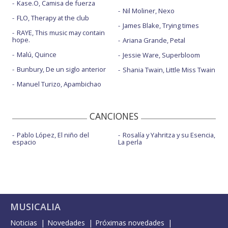
Kase.O, Camisa de fuerza
Nil Moliner, Nexo
FLO, Therapy at the club
James Blake, Trying times
RAYE, This music may contain
hope.
Ariana Grande, Petal
Malú, Quince
Jessie Ware, Superbloom
Bunbury, De un siglo anterior
Shania Twain, Little Miss Twain
Manuel Turizo, Apambichao
CANCIONES
Pablo López, El niño del
Rosalía y Yahritza y su Esencia,
espacio
La perla
MUSICALIA
Noticias
Novedades
Próximas novedades