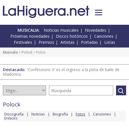
MUSICALIA:
Noticias musicales
Novedades
Próximas novedades
Discos históricos
Canciones
Festivales
Premios
Artistas
Portadas
Listas
Musicalia
>
Polock
> Fotos
Destacado:
'Confessions II' es el regreso a la pista de baile de
Madonna
Polock
Discografía
Noticias
Biografía
Fotos
Canciones
Enlaces