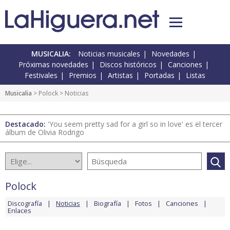
MUSICALIA:
Noticias musicales
Novedades
Próximas novedades
Discos históricos
Canciones
Festivales
Premios
Artistas
Portadas
Listas
Musicalia
>
Polock
> Noticias
Destacado:
'You seem pretty sad for a girl so in love' es el tercer
álbum de Olivia Rodrigo
Polock
Discografía
Noticias
Biografía
Fotos
Canciones
Enlaces