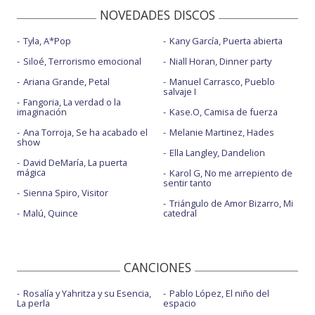
NOVEDADES DISCOS
Tyla, A*Pop
Kany García, Puerta abierta
Siloé, Terrorismo emocional
Niall Horan, Dinner party
Ariana Grande, Petal
Manuel Carrasco, Pueblo
salvaje I
Fangoria, La verdad o la
imaginación
Kase.O, Camisa de fuerza
Ana Torroja, Se ha acabado el
Melanie Martinez, Hades
show
Ella Langley, Dandelion
David DeMaría, La puerta
mágica
Karol G, No me arrepiento de
sentir tanto
Sienna Spiro, Visitor
Triángulo de Amor Bizarro, Mi
Malú, Quince
catedral
CANCIONES
Rosalía y Yahritza y su Esencia,
Pablo López, El niño del
La perla
espacio