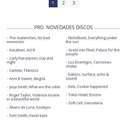
1
2
3
PRO. NOVEDADES DISCOS
The Avalanches, No bad
Nickelback, Everything under
memories
the sun
Kasabian, Act III
Greta Van Fleet, Palace for the
people
Carly Rae Jepsen, Day and
night
Los Enemigos, Canciones
chulas
Camela, Titánicos
Editors, Surface, echo &
sound
Anni B Sweet, Alegría
Eels, Cookie happened
Jorja Smith, What are the odds
Tokio Hotel, Encore
Roger Taylor, Violence insane
in a beautiful world
Soft Cell, Danceteria
Álvaro de Luna, Azulejos
Sam Smith, Hazel eyes