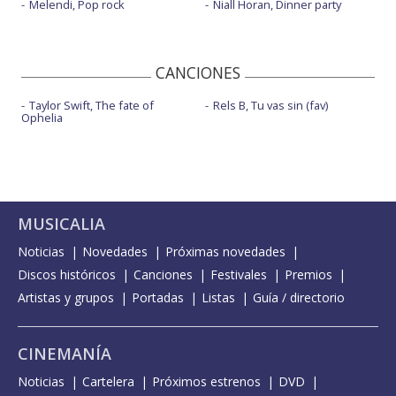
Melendi, Pop rock
Niall Horan, Dinner party
CANCIONES
Taylor Swift, The fate of
Rels B, Tu vas sin (fav)
Ophelia
MUSICALIA
Noticias
Novedades
Próximas novedades
Discos históricos
Canciones
Festivales
Premios
Artistas y grupos
Portadas
Listas
Guía / directorio
CINEMANÍA
Noticias
Cartelera
Próximos estrenos
DVD