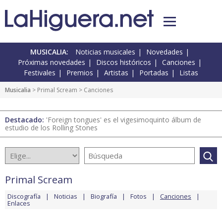
MUSICALIA:
Noticias musicales
Novedades
Próximas novedades
Discos históricos
Canciones
Festivales
Premios
Artistas
Portadas
Listas
Musicalia
>
Primal Scream
> Canciones
Destacado:
'Foreign tongues' es el vigesimoquinto álbum de
estudio de los Rolling Stones
Primal Scream
Discografía
Noticias
Biografía
Fotos
Canciones
Enlaces