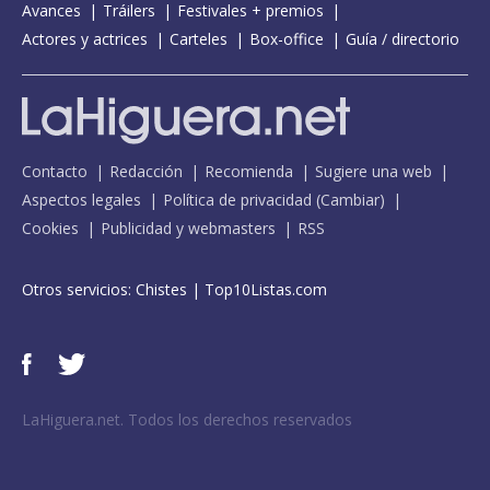
Avances
Tráilers
Festivales + premios
Actores y actrices
Carteles
Box-office
Guía / directorio
Contacto
Redacción
Recomienda
Sugiere una web
Aspectos legales
Política de privacidad
(
Cambiar
)
Cookies
Publicidad y webmasters
RSS
Otros servicios:
Chistes
|
Top10Listas.com
LaHiguera.net. Todos los derechos reservados