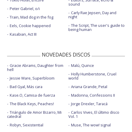
Tokio Hotel, Encore
Editors, Surface, echo &
sound
Peter Gabriel, o/i
Carly Rae Jepsen, Day and
night
Train, Mad dog in the fog
The Script, The user's guide to
Eels, Cookie happened
being human
Kasabian, Act III
NOVEDADES DISCOS
Gracie Abrams, Daughter from
Malú, Quince
hell
Holly Humberstone, Cruel
Jessie Ware, Superbloom
world
Bad Gyal, Más cara
Ariana Grande, Petal
Kase.O, Camisa de fuerza
Madonna, Confessions II
The Black Keys, Peaches!
Jorge Drexler, Taracá
Triángulo de Amor Bizarro, Mi
Carlos Vives, El último disco
catedral
Vol. 1
Robyn, Sexistential
Muse, The wow! signal