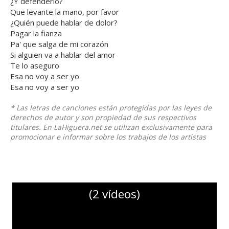
¿Y defenderlo?
Que levante la mano, por favor
¿Quién puede hablar de dolor?
Pagar la fianza
Pa' que salga de mi corazón
Si alguien va a hablar del amor
Te lo aseguro
Esa no voy a ser yo
Esa no voy a ser yo
* Las letras de canciones están protegidas por las leyes de
derechos de autor y son propiedad de sus respectivos
titulares. En LaHiguera.net se utilizan exclusivamente para
promocionar e informar sobre los trabajos de los artistas
(2 vídeos)