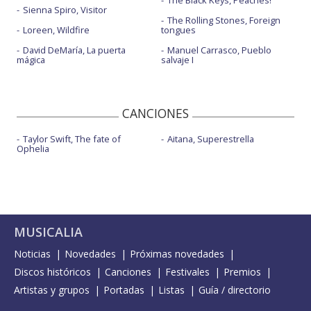
The Black Keys, Peaches!
Sienna Spiro, Visitor
The Rolling Stones, Foreign
Loreen, Wildfire
tongues
David DeMaría, La puerta
Manuel Carrasco, Pueblo
mágica
salvaje I
CANCIONES
Taylor Swift, The fate of
Aitana, Superestrella
Ophelia
MUSICALIA
Noticias
Novedades
Próximas novedades
Discos históricos
Canciones
Festivales
Premios
Artistas y grupos
Portadas
Listas
Guía / directorio