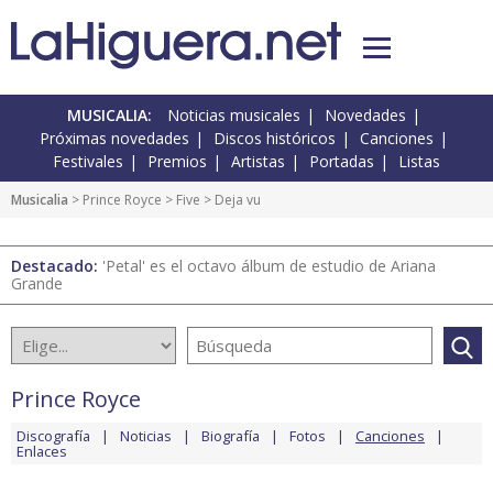
MUSICALIA:
Noticias musicales
Novedades
Próximas novedades
Discos históricos
Canciones
Festivales
Premios
Artistas
Portadas
Listas
Musicalia
>
Prince Royce
>
Five
> Deja vu
Destacado:
'Petal' es el octavo álbum de estudio de Ariana
Grande
Prince Royce
Discografía
Noticias
Biografía
Fotos
Canciones
Enlaces