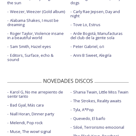
the sun
dogs
Weezer, Weezer (Gold album)
Carly Rae Jepsen, Day and
night
Alabama Shakes, I must be
dreaming
Tove Lo, Estrus
Roger Taylor, Violence insane
Arde Bogotá, Manufacturas
in a beautiful world
del club de la gente sola
Sam Smith, Hazel eyes
Peter Gabriel, o/i
Editors, Surface, echo &
Anni B Sweet, Alegría
sound
NOVEDADES DISCOS
Karol G, No me arrepiento de
Shania Twain, Little Miss Twain
sentir tanto
The Strokes, Reality awaits
Bad Gyal, Más cara
Tyla, A*Pop
Niall Horan, Dinner party
Quevedo, El baifo
Melendi, Pop rock
Siloé, Terrorismo emocional
Muse, The wow! signal