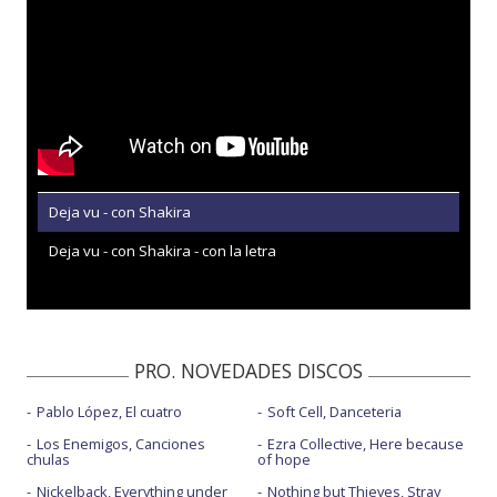
Deja vu - con Shakira
Deja vu - con Shakira - con la letra
PRO. NOVEDADES DISCOS
Pablo López, El cuatro
Soft Cell, Danceteria
Los Enemigos, Canciones
Ezra Collective, Here because
chulas
of hope
Nickelback, Everything under
Nothing but Thieves, Stray