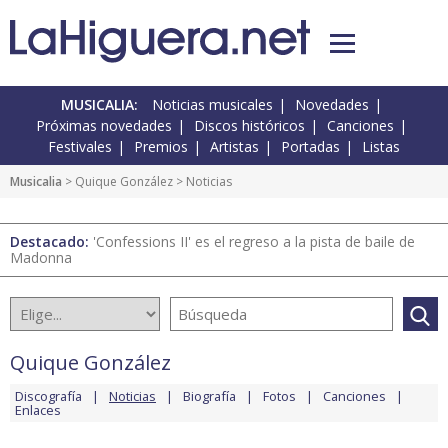
MUSICALIA:
Noticias musicales
Novedades
Próximas novedades
Discos históricos
Canciones
Festivales
Premios
Artistas
Portadas
Listas
Musicalia
>
Quique González
> Noticias
Destacado:
'Confessions II' es el regreso a la pista de baile de
Madonna
Quique González
Discografía
Noticias
Biografía
Fotos
Canciones
Enlaces