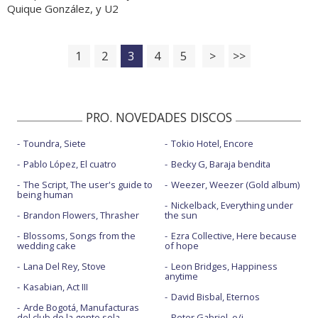
Quique González, y U2
1
2
3
4
5
>
>>
PRO. NOVEDADES DISCOS
Toundra, Siete
Tokio Hotel, Encore
Pablo López, El cuatro
Becky G, Baraja bendita
The Script, The user's guide to
Weezer, Weezer (Gold album)
being human
Nickelback, Everything under
Brandon Flowers, Thrasher
the sun
Blossoms, Songs from the
Ezra Collective, Here because
wedding cake
of hope
Lana Del Rey, Stove
Leon Bridges, Happiness
anytime
Kasabian, Act III
David Bisbal, Eternos
Arde Bogotá, Manufacturas
del club de la gente sola
Peter Gabriel, o/i