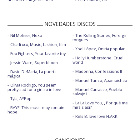
NOVEDADES DISCOS
Nil Moliner, Nexo
The Rolling Stones, Foreign
tongues
Charli xcx, Music, fashion, film
Xoel López, Oniria popular
Foo Fighters, Your favorite toy
Holly Humberstone, Cruel
world
Jessie Ware, Superbloom
Madonna, Confessions II
David DeMaría, La puerta
mágica
Manuel Turizo, Apambichao
Olivia Rodrigo, You seem
pretty sad for a girl so in love
Manuel Carrasco, Pueblo
salvaje I
Tyla, A*Pop
La La Love You, ¿Por qué me
miráis así?
RAYE, This music may contain
hope.
Rels B: love love FLAKK