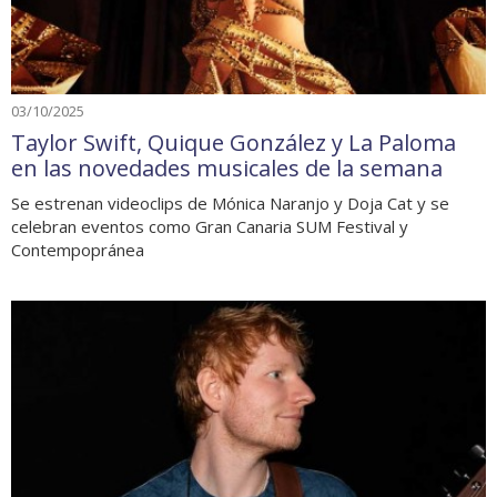
03/10/2025
Taylor Swift, Quique González y La Paloma
en las novedades musicales de la semana
Se estrenan videoclips de Mónica Naranjo y Doja Cat y se
celebran eventos como Gran Canaria SUM Festival y
Contempopránea