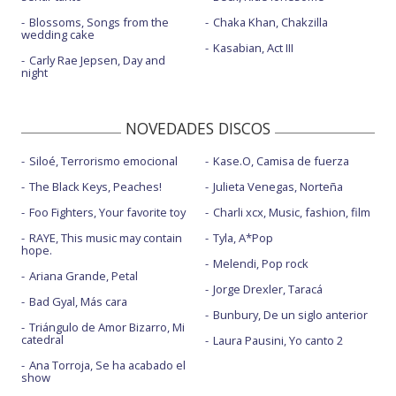
Blossoms, Songs from the
Chaka Khan, Chakzilla
wedding cake
Kasabian, Act III
Carly Rae Jepsen, Day and
night
NOVEDADES DISCOS
Siloé, Terrorismo emocional
Kase.O, Camisa de fuerza
The Black Keys, Peaches!
Julieta Venegas, Norteña
Foo Fighters, Your favorite toy
Charli xcx, Music, fashion, film
RAYE, This music may contain
Tyla, A*Pop
hope.
Melendi, Pop rock
Ariana Grande, Petal
Jorge Drexler, Taracá
Bad Gyal, Más cara
Bunbury, De un siglo anterior
Triángulo de Amor Bizarro, Mi
catedral
Laura Pausini, Yo canto 2
Ana Torroja, Se ha acabado el
show