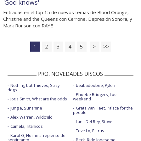
'God knows'
Entradas en el top 15 de nuevos temas de Blood Orange,
Christine and the Queens con Cerrone, Depresión Sonora, y
Mark Ronson con RAYE
1
2
3
4
5
>
>>
PRO. NOVEDADES DISCOS
Nothing but Thieves, Stray
beabadoobee, Pylon
dogs
Phoebe Bridgers, Lost
Jorja Smith, What are the odds
weekend
Jungle, Sunshine
Greta Van Fleet, Palace for the
people
Alex Warren, Wildchild
Lana Del Rey, Stove
Camela, Titánicos
Tove Lo, Estrus
Karol G, No me arrepiento de
sentir tanto
Beck, Ride lonesome