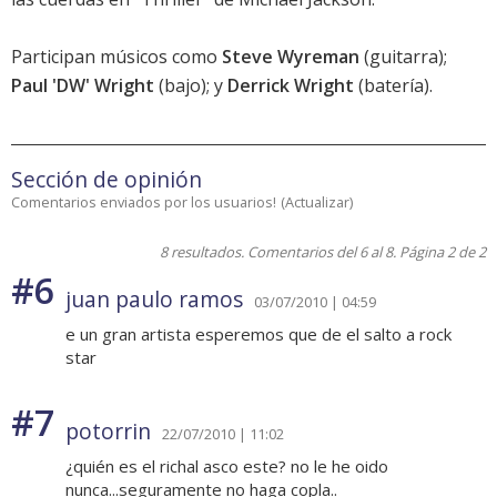
Participan músicos como
Steve Wyreman
(guitarra);
Paul 'DW' Wright
(bajo); y
Derrick Wright
(batería).
Sección de opinión
Comentarios enviados por los usuarios!
(
Actualizar
)
8 resultados. Comentarios del 6 al 8. Página 2 de 2
#6
juan paulo ramos
03/07/2010 | 04:59
e un gran artista esperemos que de el salto a rock
star
#7
potorrin
22/07/2010 | 11:02
¿quién es el richal asco este? no le he oido
nunca...seguramente no haga copla..