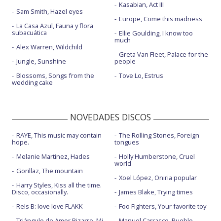
Kasabian, Act III
Sam Smith, Hazel eyes
Europe, Come this madness
La Casa Azul, Fauna y flora
subacuática
Ellie Goulding, I know too
much
Alex Warren, Wildchild
Greta Van Fleet, Palace for the
Jungle, Sunshine
people
Blossoms, Songs from the
Tove Lo, Estrus
wedding cake
NOVEDADES DISCOS
RAYE, This music may contain
The Rolling Stones, Foreign
hope.
tongues
Melanie Martinez, Hades
Holly Humberstone, Cruel
world
Gorillaz, The mountain
Xoel López, Oniria popular
Harry Styles, Kiss all the time.
Disco, occasionally.
James Blake, Trying times
Rels B: love love FLAKK
Foo Fighters, Your favorite toy
Triángulo de Amor Bizarro, Mi
Manuel Carrasco, Pueblo