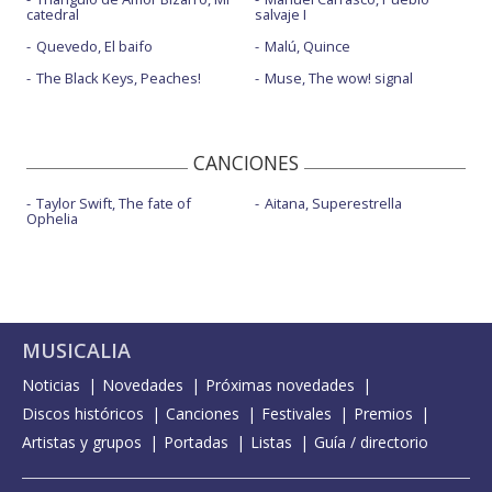
catedral
salvaje I
Quevedo, El baifo
Malú, Quince
The Black Keys, Peaches!
Muse, The wow! signal
CANCIONES
Taylor Swift, The fate of
Aitana, Superestrella
Ophelia
MUSICALIA
Noticias
Novedades
Próximas novedades
Discos históricos
Canciones
Festivales
Premios
Artistas y grupos
Portadas
Listas
Guía / directorio