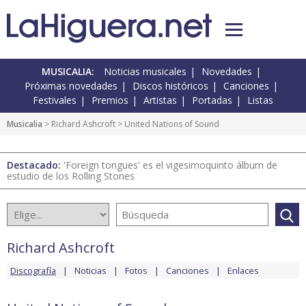
MUSICALIA:
Noticias musicales
Novedades
Próximas novedades
Discos históricos
Canciones
Festivales
Premios
Artistas
Portadas
Listas
Musicalia
>
Richard Ashcroft
> United Nations of Sound
Destacado:
'Foreign tongues' es el vigesimoquinto álbum de
estudio de los Rolling Stones
Richard Ashcroft
Discografía
Noticias
Fotos
Canciones
Enlaces