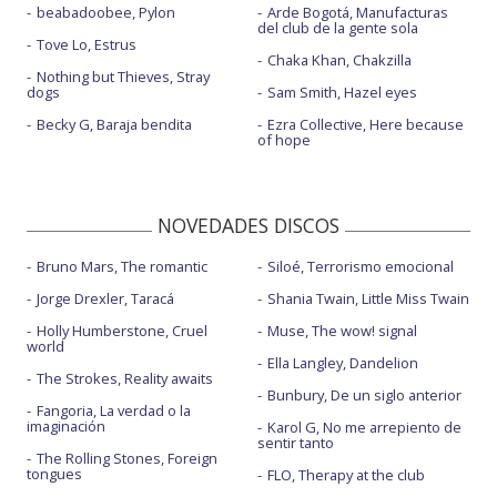
beabadoobee, Pylon
Arde Bogotá, Manufacturas
del club de la gente sola
Tove Lo, Estrus
Chaka Khan, Chakzilla
Nothing but Thieves, Stray
dogs
Sam Smith, Hazel eyes
Becky G, Baraja bendita
Ezra Collective, Here because
of hope
NOVEDADES DISCOS
Bruno Mars, The romantic
Siloé, Terrorismo emocional
Jorge Drexler, Taracá
Shania Twain, Little Miss Twain
Holly Humberstone, Cruel
Muse, The wow! signal
world
Ella Langley, Dandelion
The Strokes, Reality awaits
Bunbury, De un siglo anterior
Fangoria, La verdad o la
imaginación
Karol G, No me arrepiento de
sentir tanto
The Rolling Stones, Foreign
tongues
FLO, Therapy at the club