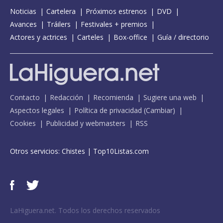
Noticias
Cartelera
Próximos estrenos
DVD
Avances
Tráilers
Festivales + premios
Actores y actrices
Carteles
Box-office
Guía / directorio
Contacto
Redacción
Recomienda
Sugiere una web
Aspectos legales
Política de privacidad
(
Cambiar
)
Cookies
Publicidad y webmasters
RSS
Otros servicios:
Chistes
|
Top10Listas.com
LaHiguera.net. Todos los derechos reservados