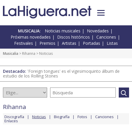
MUSICALIA:
Noticias musicales
Novedades
Próximas novedades
Discos históricos
Canciones
Festivales
Premios
Artistas
Portadas
Listas
Musicalia
>
Rihanna
> Noticias
Destacado:
'Foreign tongues' es el vigesimoquinto álbum de
estudio de los Rolling Stones
Rihanna
Discografía
Noticias
Biografía
Fotos
Canciones
Enlaces