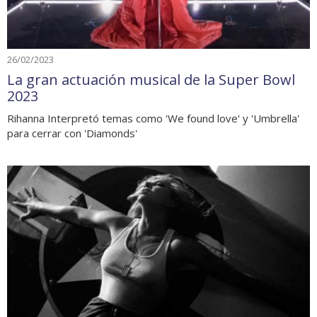
26/02/2023
La gran actuación musical de la Super Bowl
2023
Rihanna Interpretó temas como 'We found love' y 'Umbrella'
para cerrar con 'Diamonds'