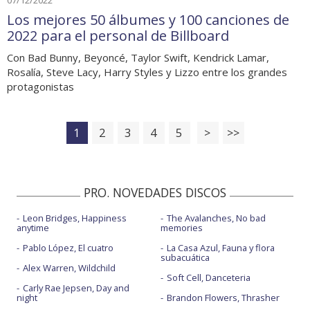
Los mejores 50 álbumes y 100 canciones de
2022 para el personal de Billboard
Con Bad Bunny, Beyoncé, Taylor Swift, Kendrick Lamar,
Rosalía, Steve Lacy, Harry Styles y Lizzo entre los grandes
protagonistas
1
2
3
4
5
>
>>
PRO. NOVEDADES DISCOS
Leon Bridges, Happiness
The Avalanches, No bad
anytime
memories
Pablo López, El cuatro
La Casa Azul, Fauna y flora
subacuática
Alex Warren, Wildchild
Soft Cell, Danceteria
Carly Rae Jepsen, Day and
night
Brandon Flowers, Thrasher