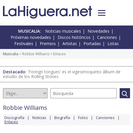
MUSICALIA:
Noticias musicales
Novedades
Próximas novedades
Discos históricos
Canciones
Festivales
Premios
Artistas
Portadas
Listas
Musicalia
>
Robbie Williams
> Enlaces
Destacado:
'Foreign tongues' es el vigesimoquinto álbum de
estudio de los Rolling Stones
Robbie Williams
Discografía
Noticias
Biografía
Fotos
Canciones
Enlaces