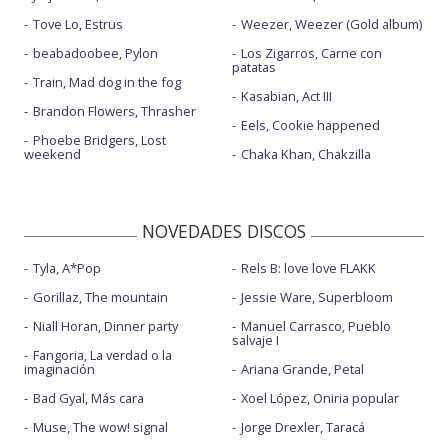
Tove Lo, Estrus
Weezer, Weezer (Gold album)
beabadoobee, Pylon
Los Zigarros, Carne con
patatas
Train, Mad dog in the fog
Kasabian, Act III
Brandon Flowers, Thrasher
Eels, Cookie happened
Phoebe Bridgers, Lost
weekend
Chaka Khan, Chakzilla
NOVEDADES DISCOS
Tyla, A*Pop
Rels B: love love FLAKK
Gorillaz, The mountain
Jessie Ware, Superbloom
Niall Horan, Dinner party
Manuel Carrasco, Pueblo
salvaje I
Fangoria, La verdad o la
imaginación
Ariana Grande, Petal
Bad Gyal, Más cara
Xoel López, Oniria popular
Muse, The wow! signal
Jorge Drexler, Taracá