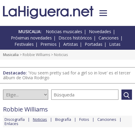
MUSICALIA:
Noticias musicales
Novedades
Próximas novedades
Discos históricos
Canciones
Festivales
Premios
Artistas
Portadas
Listas
Musicalia
>
Robbie Williams
> Noticias
Destacado:
'You seem pretty sad for a girl so in love' es el tercer
álbum de Olivia Rodrigo
Robbie Williams
Discografía
Noticias
Biografía
Fotos
Canciones
Enlaces