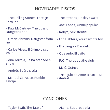
NOVEDADES DISCOS
The Rolling Stones, Foreign
The Strokes, Reality awaits
tongues
Xoel López, Oniria popular
Paul McCartney, The boys of
Dungeon Lane
Robyn, Sexistential
Gracie Abrams, Daughter from
Foo Fighters, Your favorite toy
hell
Ella Langley, Dandelion
Carlos Vives, El último disco
Vol. 1
Quevedo, El baifo
Ana Torroja, Se ha acabado el
FLO, Therapy at the club
show
Malú, Quince
Andrés Suárez, Lúa
Triángulo de Amor Bizarro, Mi
Manuel Carrasco, Pueblo
catedral
salvaje I
CANCIONES
Taylor Swift, The fate of
Aitana, Superestrella