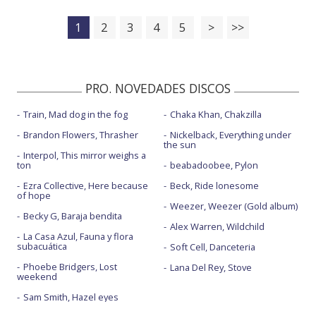
1
2
3
4
5
>
>>
PRO. NOVEDADES DISCOS
Train, Mad dog in the fog
Chaka Khan, Chakzilla
Brandon Flowers, Thrasher
Nickelback, Everything under
the sun
Interpol, This mirror weighs a
ton
beabadoobee, Pylon
Ezra Collective, Here because
Beck, Ride lonesome
of hope
Weezer, Weezer (Gold album)
Becky G, Baraja bendita
Alex Warren, Wildchild
La Casa Azul, Fauna y flora
subacuática
Soft Cell, Danceteria
Phoebe Bridgers, Lost
Lana Del Rey, Stove
weekend
Sam Smith, Hazel eyes