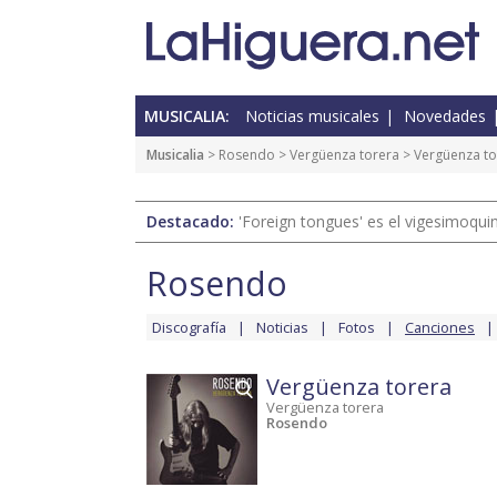
MUSICALIA:
Noticias musicales
Novedades
Musicalia
>
Rosendo
>
Vergüenza torera
> Vergüenza to
Destacado:
'Foreign tongues' es el vigesimoqui
Rosendo
Discografía
Noticias
Fotos
Canciones
Vergüenza torera
Vergüenza torera
Rosendo