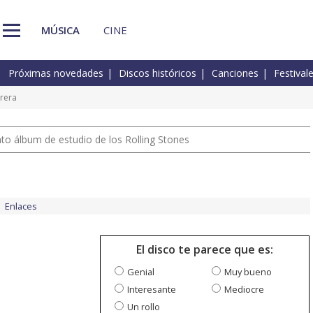
MÚSICA
CINE
Próximas novedades
Discos históricos
Canciones
Festival
rera
nto álbum de estudio de los Rolling Stones
Enlaces
El disco te parece que es:
Genial
Muy bueno
Interesante
Mediocre
Un rollo