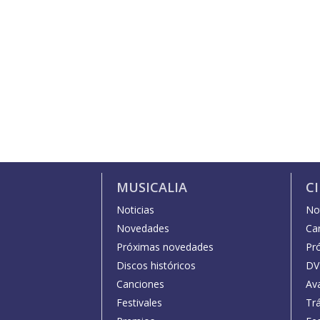
MUSICALIA
C
Noticias
Not
Novedades
Car
Próximas novedades
Pr
Discos históricos
DV
Canciones
Av
Festivales
Trá