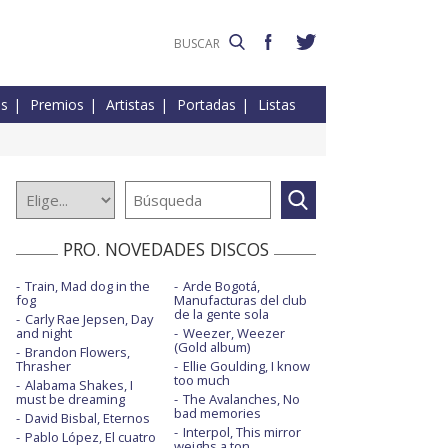
es
Premios
Artistas
Portadas
Listas
PRO. NOVEDADES DISCOS
Train, Mad dog in the
Arde Bogotá,
fog
Manufacturas del club
de la gente sola
Carly Rae Jepsen, Day
and night
Weezer, Weezer
(Gold album)
Brandon Flowers,
Thrasher
Ellie Goulding, I know
too much
Alabama Shakes, I
must be dreaming
The Avalanches, No
bad memories
David Bisbal, Eternos
Interpol, This mirror
Pablo López, El cuatro
weighs a ton