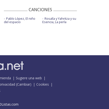
CANCIONES
Pablo López, El niño
Rosalía y Yahritza y su
del espacio
Esencia, La perla
mienda
Sugiere una web
 privacidad
(
Cambiar
)
Cookies
S
0Listas.com