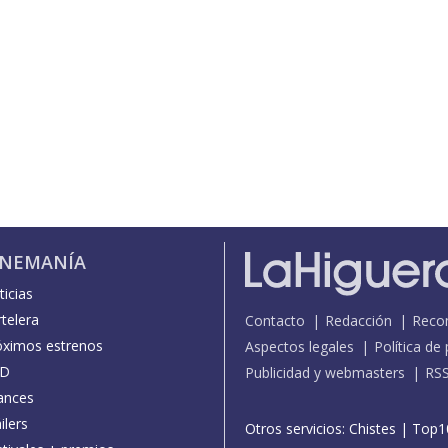
INEMANÍA
icias
telera
Contacto
Redacción
Reco
óximos estrenos
Aspectos legales
Política de
D
Publicidad y webmasters
RS
ances
ilers
Otros servicios:
Chistes
|
Top1