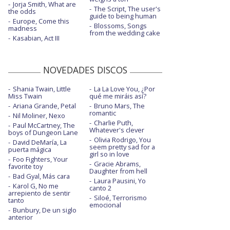
Jorja Smith, What are
The Script, The user's
the odds
guide to being human
Europe, Come this
Blossoms, Songs
madness
from the wedding cake
Kasabian, Act III
NOVEDADES DISCOS
Shania Twain, Little
La La Love You, ¿Por
Miss Twain
qué me miráis así?
Ariana Grande, Petal
Bruno Mars, The
romantic
Nil Moliner, Nexo
Charlie Puth,
Paul McCartney, The
Whatever's clever
boys of Dungeon Lane
Olivia Rodrigo, You
David DeMaría, La
seem pretty sad for a
puerta mágica
girl so in love
Foo Fighters, Your
Gracie Abrams,
favorite toy
Daughter from hell
Bad Gyal, Más cara
Laura Pausini, Yo
Karol G, No me
canto 2
arrepiento de sentir
Siloé, Terrorismo
tanto
emocional
Bunbury, De un siglo
anterior