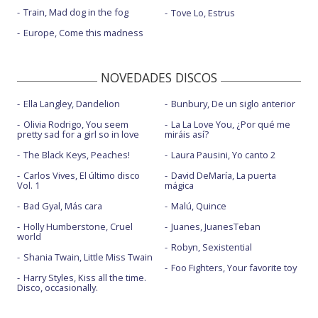
Train, Mad dog in the fog
Tove Lo, Estrus
Europe, Come this madness
NOVEDADES DISCOS
Ella Langley, Dandelion
Bunbury, De un siglo anterior
Olivia Rodrigo, You seem
La La Love You, ¿Por qué me
pretty sad for a girl so in love
miráis así?
The Black Keys, Peaches!
Laura Pausini, Yo canto 2
Carlos Vives, El último disco
David DeMaría, La puerta
Vol. 1
mágica
Bad Gyal, Más cara
Malú, Quince
Holly Humberstone, Cruel
Juanes, JuanesTeban
world
Robyn, Sexistential
Shania Twain, Little Miss Twain
Foo Fighters, Your favorite toy
Harry Styles, Kiss all the time.
Disco, occasionally.