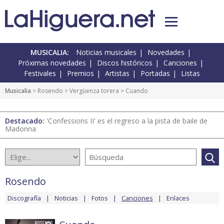
MUSICALIA:
Noticias musicales
Novedades
Próximas novedades
Discos históricos
Canciones
Festivales
Premios
Artistas
Portadas
Listas
Musicalia
>
Rosendo
>
Vergüenza torera
> Cuando
Destacado:
'Confessions II' es el regreso a la pista de baile de
Madonna
Rosendo
Discografía
Noticias
Fotos
Canciones
Enlaces