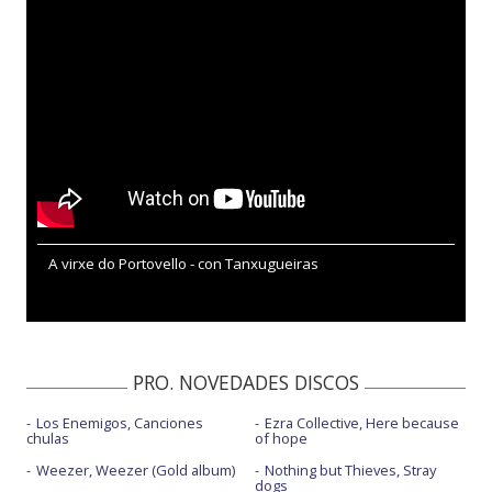
A virxe do Portovello - con Tanxugueiras
PRO. NOVEDADES DISCOS
Los Enemigos, Canciones
Ezra Collective, Here because
chulas
of hope
Weezer, Weezer (Gold album)
Nothing but Thieves, Stray
dogs