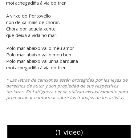
moi achegadiña á vía do tren.
A virxe do Portovello
non deixa mais de chorar.
Chora por aquela xente
que deixa a vida no mar.
Polo mar abaixo vai o meu amor
Polo mar abaixo vai o meu ben.
Polo mar abaixo vai unha barquiña
moi achegadiña á vía do tren.
* Las letras de canciones están protegidas por las leyes de
derechos de autor y son propiedad de sus respectivos
titulares. En LaHiguera.net se utilizan exclusivamente para
promocionar e informar sobre los trabajos de los artistas
(1 vídeo)