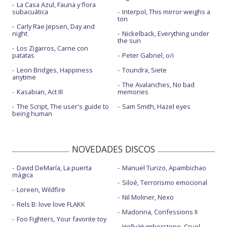
La Casa Azul, Fauna y flora
subacuática
Interpol, This mirror weighs a
ton
Carly Rae Jepsen, Day and
night
Nickelback, Everything under
the sun
Los Zigarros, Carne con
patatas
Peter Gabriel, o/i
Leon Bridges, Happiness
Toundra, Siete
anytime
The Avalanches, No bad
Kasabian, Act III
memories
The Script, The user's guide to
Sam Smith, Hazel eyes
being human
NOVEDADES DISCOS
David DeMaría, La puerta
Manuel Turizo, Apambichao
mágica
Siloé, Terrorismo emocional
Loreen, Wildfire
Nil Moliner, Nexo
Rels B: love love FLAKK
Madonna, Confessions II
Foo Fighters, Your favorite toy
Holly Humberstone, Cruel