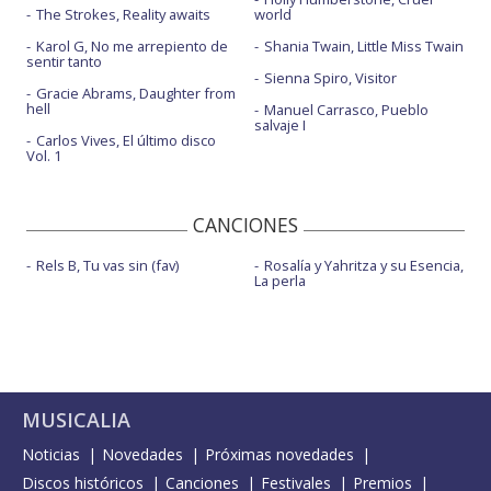
The Strokes, Reality awaits
world
Karol G, No me arrepiento de
Shania Twain, Little Miss Twain
sentir tanto
Sienna Spiro, Visitor
Gracie Abrams, Daughter from
hell
Manuel Carrasco, Pueblo
salvaje I
Carlos Vives, El último disco
Vol. 1
CANCIONES
Rels B, Tu vas sin (fav)
Rosalía y Yahritza y su Esencia,
La perla
MUSICALIA
Noticias
Novedades
Próximas novedades
Discos históricos
Canciones
Festivales
Premios