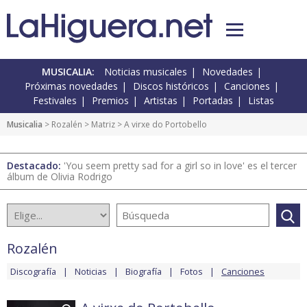
MUSICALIA:
Noticias musicales
Novedades
Próximas novedades
Discos históricos
Canciones
Festivales
Premios
Artistas
Portadas
Listas
Musicalia
>
Rozalén
>
Matriz
> A virxe do Portobello
Destacado:
'You seem pretty sad for a girl so in love' es el tercer
álbum de Olivia Rodrigo
Rozalén
Discografía
Noticias
Biografía
Fotos
Canciones