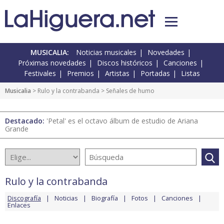
MUSICALIA:
Noticias musicales
Novedades
Próximas novedades
Discos históricos
Canciones
Festivales
Premios
Artistas
Portadas
Listas
Musicalia
>
Rulo y la contrabanda
> Señales de humo
Destacado:
'Petal' es el octavo álbum de estudio de Ariana
Grande
Rulo y la contrabanda
Discografía
Noticias
Biografía
Fotos
Canciones
Enlaces