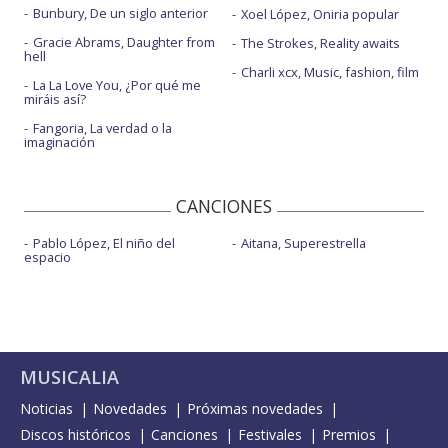
Bunbury, De un siglo anterior
Xoel López, Oniria popular
Gracie Abrams, Daughter from
The Strokes, Reality awaits
hell
Charli xcx, Music, fashion, film
La La Love You, ¿Por qué me
miráis así?
Fangoria, La verdad o la
imaginación
CANCIONES
Pablo López, El niño del
Aitana, Superestrella
espacio
MUSICALIA
Noticias
Novedades
Próximas novedades
Discos históricos
Canciones
Festivales
Premios