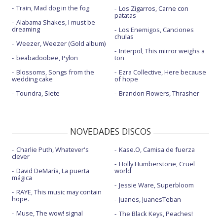
Train, Mad dog in the fog
Los Zigarros, Carne con
patatas
Alabama Shakes, I must be
dreaming
Los Enemigos, Canciones
chulas
Weezer, Weezer (Gold album)
Interpol, This mirror weighs a
beabadoobee, Pylon
ton
Blossoms, Songs from the
Ezra Collective, Here because
wedding cake
of hope
Toundra, Siete
Brandon Flowers, Thrasher
NOVEDADES DISCOS
Charlie Puth, Whatever's
Kase.O, Camisa de fuerza
clever
Holly Humberstone, Cruel
David DeMaría, La puerta
world
mágica
Jessie Ware, Superbloom
RAYE, This music may contain
hope.
Juanes, JuanesTeban
Muse, The wow! signal
The Black Keys, Peaches!