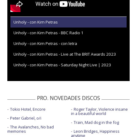
Unholy - con Kim Petras
Unholy - con Kim Petras - BBC Radio 1
Unholy - con Kim Petras - con letra
Unholy - con Kim Petras - Live at The BRIT Awards 2023
Unholy - con Kim Petras - Saturday Night Live | 2023
PRO. NOVEDADES DISCOS
Tokio Hotel, Encore
Roger Taylor, Violence insane
in a beautiful world
Peter Gabriel, o/i
Train, Mad dog in the fog
The Avalanches, No bad
memories
Leon Bridges, Happiness
anytime