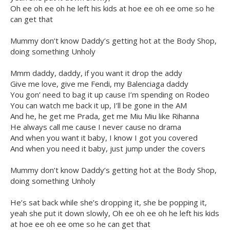
Oh ee oh ee oh he left his kids at hoe ee oh ee ome so he
can get that
Mummy don’t know Daddy’s getting hot at the Body Shop,
doing something Unholy
Mmm daddy, daddy, if you want it drop the addy
Give me love, give me Fendi, my Balenciaga daddy
You gon’ need to bag it up cause I’m spending on Rodeo
You can watch me back it up, I’ll be gone in the AM
And he, he get me Prada, get me Miu Miu like Rihanna
He always call me cause I never cause no drama
And when you want it baby, I know I got you covered
And when you need it baby, just jump under the covers
Mummy don’t know Daddy’s getting hot at the Body Shop,
doing something Unholy
He’s sat back while she’s dropping it, she be popping it,
yeah she put it down slowly, Oh ee oh ee oh he left his kids
at hoe ee oh ee ome so he can get that