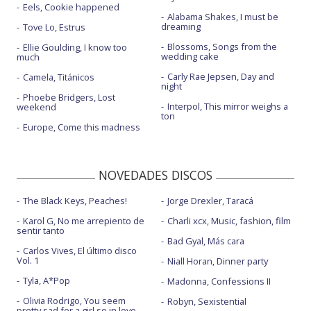
Eels, Cookie happened
Alabama Shakes, I must be
dreaming
Tove Lo, Estrus
Blossoms, Songs from the
Ellie Goulding, I know too
wedding cake
much
Carly Rae Jepsen, Day and
Camela, Titánicos
night
Phoebe Bridgers, Lost
Interpol, This mirror weighs a
weekend
ton
Europe, Come this madness
NOVEDADES DISCOS
The Black Keys, Peaches!
Jorge Drexler, Taracá
Karol G, No me arrepiento de
Charli xcx, Music, fashion, film
sentir tanto
Bad Gyal, Más cara
Carlos Vives, El último disco
Vol. 1
Niall Horan, Dinner party
Tyla, A*Pop
Madonna, Confessions II
Olivia Rodrigo, You seem
Robyn, Sexistential
pretty sad for a girl so in love