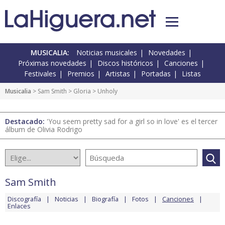
MUSICALIA:
Noticias musicales
Novedades
Próximas novedades
Discos históricos
Canciones
Festivales
Premios
Artistas
Portadas
Listas
Musicalia
>
Sam Smith
>
Gloria
> Unholy
Destacado:
'You seem pretty sad for a girl so in love' es el tercer
álbum de Olivia Rodrigo
Sam Smith
Discografía
Noticias
Biografía
Fotos
Canciones
Enlaces