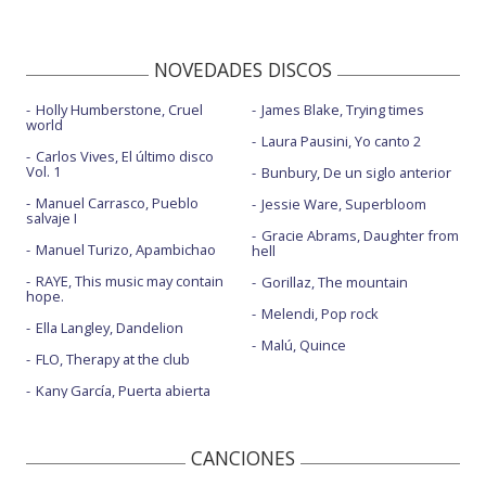
NOVEDADES DISCOS
Holly Humberstone, Cruel
James Blake, Trying times
world
Laura Pausini, Yo canto 2
Carlos Vives, El último disco
Vol. 1
Bunbury, De un siglo anterior
Manuel Carrasco, Pueblo
Jessie Ware, Superbloom
salvaje I
Gracie Abrams, Daughter from
Manuel Turizo, Apambichao
hell
RAYE, This music may contain
Gorillaz, The mountain
hope.
Melendi, Pop rock
Ella Langley, Dandelion
Malú, Quince
FLO, Therapy at the club
Kany García, Puerta abierta
CANCIONES