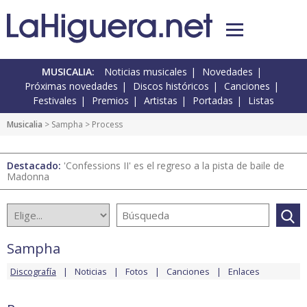
MUSICALIA:
Noticias musicales
Novedades
Próximas novedades
Discos históricos
Canciones
Festivales
Premios
Artistas
Portadas
Listas
Musicalia
>
Sampha
> Process
Destacado:
'Confessions II' es el regreso a la pista de baile de
Madonna
Sampha
Discografía
Noticias
Fotos
Canciones
Enlaces