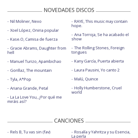
NOVEDADES DISCOS
Nil Moliner, Nexo
RAYE, This music may contain
hope.
Xoel López, Oniria popular
Ana Torroja, Se ha acabado el
show
Kase.O, Camisa de fuerza
The Rolling Stones, Foreign
Gracie Abrams, Daughter from
tongues
hell
Kany García, Puerta abierta
Manuel Turizo, Apambichao
Laura Pausini, Yo canto 2
Gorillaz, The mountain
Malú, Quince
Tyla, A*Pop
Holly Humberstone, Cruel
Ariana Grande, Petal
world
La La Love You, ¿Por qué me
miráis así?
CANCIONES
Rels B, Tu vas sin (fav)
Rosalía y Yahritza y su Esencia,
La perla