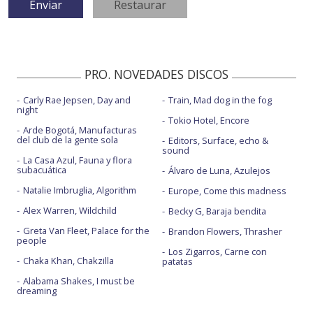
PRO. NOVEDADES DISCOS
Carly Rae Jepsen, Day and
Train, Mad dog in the fog
night
Tokio Hotel, Encore
Arde Bogotá, Manufacturas
del club de la gente sola
Editors, Surface, echo &
sound
La Casa Azul, Fauna y flora
subacuática
Álvaro de Luna, Azulejos
Natalie Imbruglia, Algorithm
Europe, Come this madness
Alex Warren, Wildchild
Becky G, Baraja bendita
Greta Van Fleet, Palace for the
Brandon Flowers, Thrasher
people
Los Zigarros, Carne con
Chaka Khan, Chakzilla
patatas
Alabama Shakes, I must be
dreaming