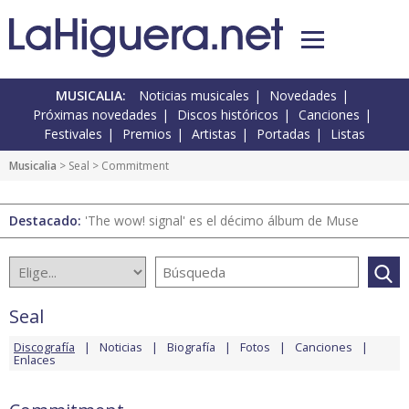
MUSICALIA:
Noticias musicales
Novedades
Próximas novedades
Discos históricos
Canciones
Festivales
Premios
Artistas
Portadas
Listas
Musicalia
>
Seal
> Commitment
Destacado:
'The wow! signal' es el décimo álbum de Muse
Seal
Discografía
Noticias
Biografía
Fotos
Canciones
Enlaces